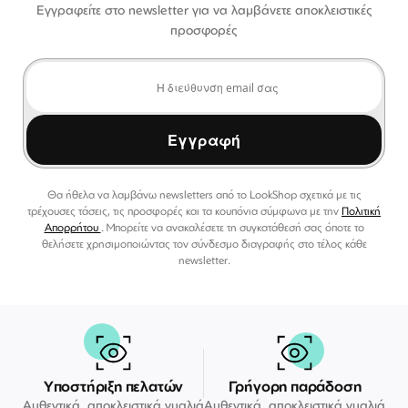
Εγγραφείτε στο newsletter για να λαμβάνετε αποκλειστικές
προσφορές
Εγγραφή
Θα ήθελα να λαμβάνω newsletters από το LookShop σχετικά με τις
τρέχουσες τάσεις, τις προσφορές και τα κουπόνια σύμφωνα με την
Πολιτική
Απορρήτου
. Μπορείτε να ανακαλέσετε τη συγκατάθεσή σας όποτε το
θελήσετε χρησιμοποιώντας τον σύνδεσμο διαγραφής στο τέλος κάθε
newsletter.
Υποστήριξη πελατών
Γρήγορη παράδοση
Αυθεντικά, αποκλειστικά γυαλιά
Αυθεντικά, αποκλειστικά γυαλιά