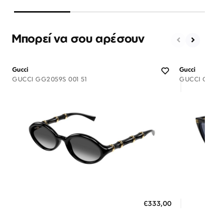
Μπορεί να σου αρέσουν
Gucci
Gucci
GUCCI GG2059S 001 51
GUCCI GG18
Διαθέσιμο
ΠΡΟΣΘΗΚΗ ΣΤΟ ΚΑΛΑΘΙ
ΠΡΟΣ
€333,00
3 άτοκες δόσεις των 111,00 €
3 ά