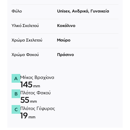
Φύλο
Unisex, Ανδρικά, Γυναικεία
Υλικό Σκελετού
Κοκάλινο
Χρώμα Σκελετού
Μαύρο
Χρώμα Φακού
Πράσινο
Μήκος Βραχίονα
A
145
mm
Πλάτος Φακού
B
55
mm
Πλάτος Γέφυρας
C
19
mm