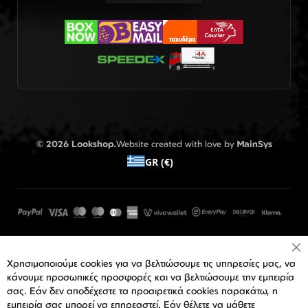
© 2026 Lookshop.
Website created with love by
MainSys
GR (€)
Cl
Χρησιμοποιούμε cookies για να βελτιώσουμε τις υπηρεσίες μας, να
Co
Ba
κάνουμε προσωπικές προσφορές και να βελτιώσουμε την εμπειρία
σας. Εάν δεν αποδέχεστε τα προαιρετικά cookies παρακάτω, η
εμπειρία σας μπορεί να επηρεαστεί. Εάν θέλετε να μάθετε