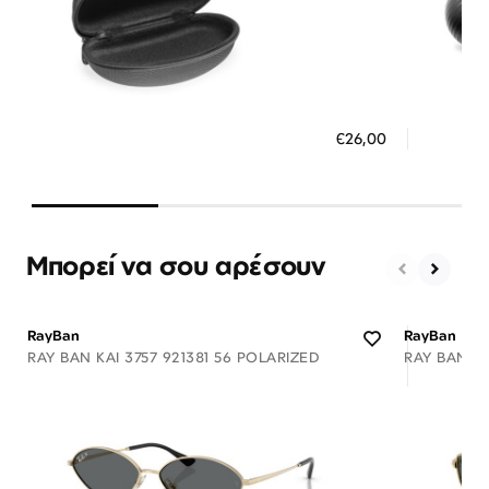
Διαθέσιμο
ΠΡΟΣΘΗΚΗ ΣΤΟ ΚΑΛΑΘΙ
ΠΡΟΣ
€26,00
3 άτοκες δόσεις των 8,67 €
3 ά
Μπορεί να σου αρέσουν
RayBan
RayBan
RAY BAN KAI 3757 921381 56 POLARIZED
RAY BAN A