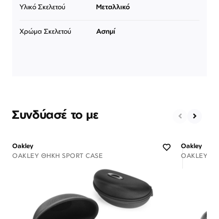
Υλικό Σκελετού
Μεταλλικό
Χρώμα Σκελετού
Ασημί
Συνδύασέ το με
Oakley
Oakley
OAKLEY ΘΉΚΗ SPORT CASE
OAKLEY ΘΉ