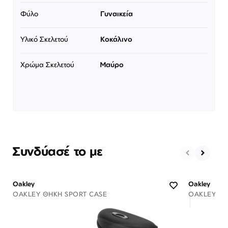
Φύλο
Γυναικεία
Υλικό Σκελετού
Κοκάλινο
Χρώμα Σκελετού
Μαύρο
Συνδύασέ το με
Oakley
Oakley
OAKLEY ΘΉΚΗ SPORT CASE
OAKLEY ΘΉ