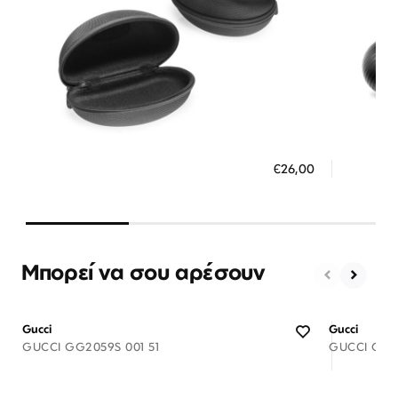
Διαθέσιμο
ΠΡΟΣΘΗΚΗ ΣΤΟ ΚΑΛΑΘΙ
ΠΡΟΣ
€26,00
3 άτοκες δόσεις των 8,67 €
3 ά
Μπορεί να σου αρέσουν
Gucci
Gucci
GUCCI GG2059S 001 51
GUCCI GG18