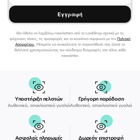
Εγγραφή
Θα ήθελα να λαμβάνω newsletters από το LookShop σχετικά με τις
τρέχουσες τάσεις, τις προσφορές και τα κουπόνια σύμφωνα με την
Πολιτική
Απορρήτου
. Μπορείτε να ανακαλέσετε τη συγκατάθεσή σας όποτε το
θελήσετε χρησιμοποιώντας τον σύνδεσμο διαγραφής στο τέλος κάθε
newsletter.
Υποστήριξη πελατών
Γρήγορη παράδοση
Αυθεντικά, αποκλειστικά γυαλιά
Αυθεντικά, αποκλειστικά γυαλιά
Ασφαλείς πληρωμές
Δωρεάν επιστροφή