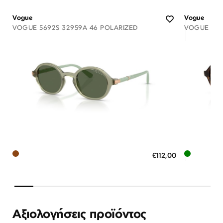
Vogue
Vogue
VOGUE 5692S 32959A 46 POLARIZED
VOGUE 569
Διαθέσιμο
ΠΡΟΣΘΗΚΗ ΣΤΟ ΚΑΛΑΘΙ
ΠΡΟΣ
€112,00
3 άτοκες δόσεις των 37,33 €
3 άτ
Αξιολογήσεις προϊόντος