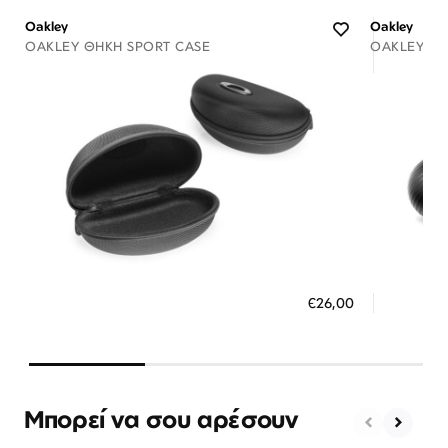
Oakley
Oakley
OAKLEY ΘΉΚΗ SPORT CASE
OAKLEY ΘΉ
Διαθέσιμο
ΠΡΟΣΘΗΚΗ ΣΤΟ ΚΑΛΑΘΙ
ΠΡΟΣ
€26,00
3 άτοκες δόσεις των 8,67 €
3 ά
Μπορεί να σου αρέσουν