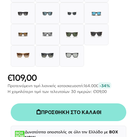
€109,00
Ειδική
Τιμή
Προτεινόμενη τιμή λιανικής κατασκευαστή:
164.00€
-34%
Η χαμηλότερη τιμή των τελευταίων 30 ημερών: €109,00
ΠΡΟΣΘΗΚΗ ΣΤΟ ΚΑΛΑΘΙ
Δυνατότητα αποστολής σε όλη την Ελλάδα με
BOX