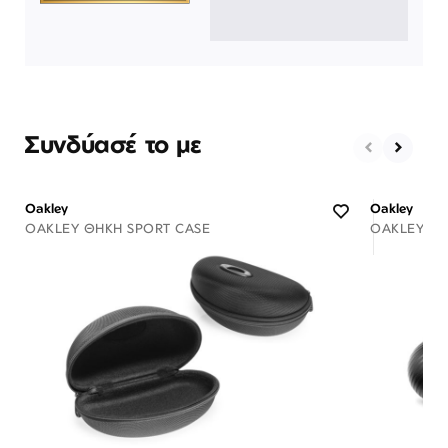
Συνδύασέ το με
Oakley
Oakley
OAKLEY ΘΉΚΗ SPORT CASE
OAKLEY ΘΉ
Διαθέσιμο