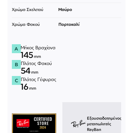
Χρώμα Σκελετού
Μαύρο
Χρώμα Φακού
Πορτοκαλί
Μήκος Βραχίονα
A
145
mm
Πλάτος Φακού
B
54
mm
Πλάτος Γέφυρας
C
16
mm
Εξουσιοδοτημένος
μεταπωλητής
RayBan