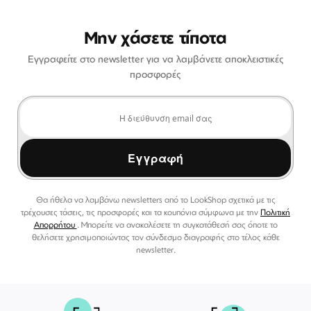
Μην χάσετε τίποτα
Εγγραφείτε στο newsletter για να λαμβάνετε αποκλειστικές
προσφορές
Εγγραφή
Θα ήθελα να λαμβάνω newsletters από το LookShop σχετικά με τις
τρέχουσες τάσεις, τις προσφορές και τα κουπόνια σύμφωνα με την
Πολιτική
Απορρήτου
. Μπορείτε να ανακαλέσετε τη συγκατάθεσή σας όποτε το
θελήσετε χρησιμοποιώντας τον σύνδεσμο διαγραφής στο τέλος κάθε
newsletter.