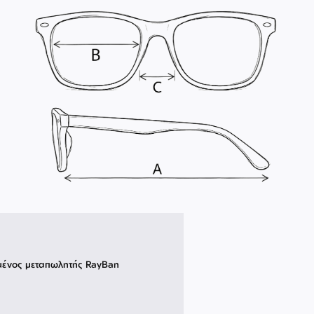
μένος μεταπωλητής RayBan