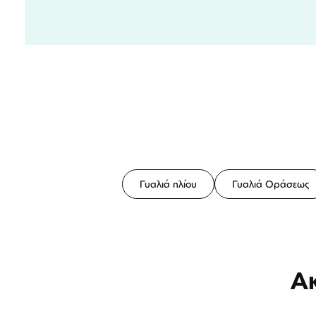
Γυαλιά ηλίου
Γυαλιά Οράσεως
Α