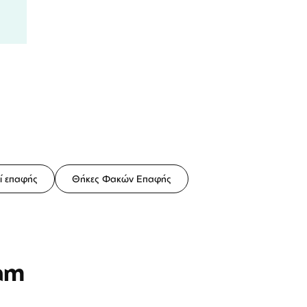
ί επαφής
Θήκες Φακών Επαφής
am