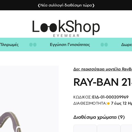
Νέα συλλογή διαθέσιμη τώρα
❮
❯
ίς Πληρωμές
Εγγύηση Γνησιότητας
Δω
Δες περισσότερα μοντέλα RayB
RAY-BAN 21
ΕΙΔ-01-000209969
ΚΩΔΙΚΌΣ:
7 έως 12 Η
ΔΙΑΘΕΣΙΜΌΤΗΤΑ:
Διαθέσιμα χρώματα (9)