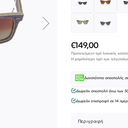
€149,00
Ειδική
Τιμή
Προτεινόμενη τιμή λιανικής κατα
Η χαμηλότερη τιμή των τελευταίω
Δυνατότητα αποστολής σ
Δωρεάν αποστολή άνω των 5
ΕΠΙΚΟΙΝΩΝΊΑ
Δωρεάν επιστροφή σε 14 ημέρ
T: +30 213 045 4922
Παρ
Σάβ
E: hello@lookshop.gr
9:00
10:00 - 16:00
Περιγραφή