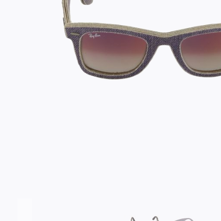
Σύνδεση/Εγγραφή
Αγαπημένα
ΕΠΙΣΚΕΦΘΕΊΤΕ ΜΑΣ
ΩΡΆΡΙΟ
Εντός Στοάς Πεσματζόγλου,
Δευ-Τετ
Τρί-Πέμ-
Πανεπιστημίου 39, 10564, Αθήνα, Ελλάδα
10:00 - 18:00
10:00 - 1