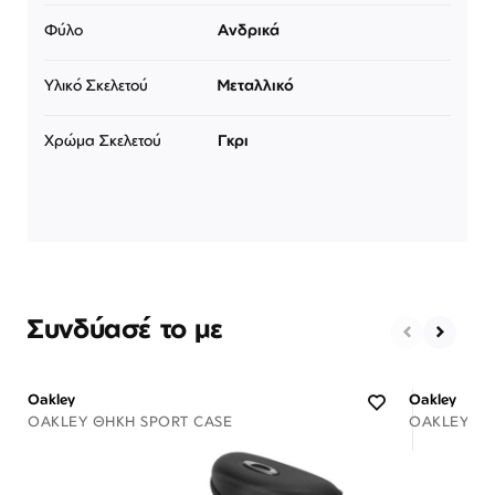
Φύλο
Ανδρικά
Υλικό Σκελετού
Μεταλλικό
Χρώμα Σκελετού
Γκρι
Συνδύασέ το με
Oakley
Oakley
OAKLEY ΘΉΚΗ SPORT CASE
OAKLEY ΘΉ