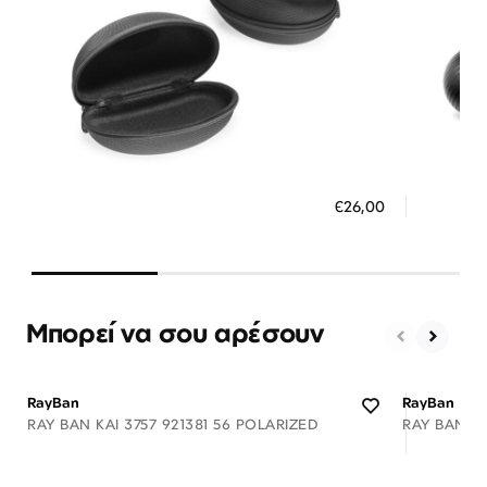
Διαθέσιμο
ΠΡΟΣΘΗΚΗ ΣΤΟ ΚΑΛΑΘΙ
ΠΡΟΣ
€26,00
3 άτοκες δόσεις των 8,67 €
3 ά
Μπορεί να σου αρέσουν
RayBan
RayBan
RAY BAN KAI 3757 921381 56 POLARIZED
RAY BAN A