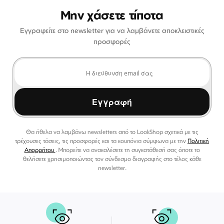
Μην χάσετε τίποτα
Εγγραφείτε στο newsletter για να λαμβάνετε αποκλειστικές
προσφορές
Εγγραφή
Θα ήθελα να λαμβάνω newsletters από το LookShop σχετικά με τις
τρέχουσες τάσεις, τις προσφορές και τα κουπόνια σύμφωνα με την
Πολιτική
Απορρήτου
. Μπορείτε να ανακαλέσετε τη συγκατάθεσή σας όποτε το
θελήσετε χρησιμοποιώντας τον σύνδεσμο διαγραφής στο τέλος κάθε
newsletter.