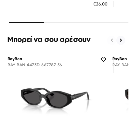
€26,00
3 άτοκες δόσεις των 8,67 €
3 ά
Μπορεί να σου αρέσουν
RayBan
RayBan
RAY BAN 4473D 667787 56
RAY BAN 4
Διαθέσιμο