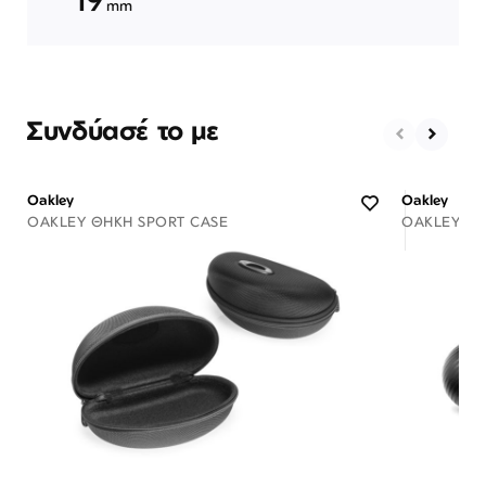
mm
Συνδύασέ το με
Oakley
Oakley
OAKLEY ΘΉΚΗ SPORT CASE
OAKLEY ΘΉ
Διαθέσιμο
ΠΡΟΣΘΗΚΗ ΣΤΟ ΚΑΛΑΘΙ
ΠΡΟΣ