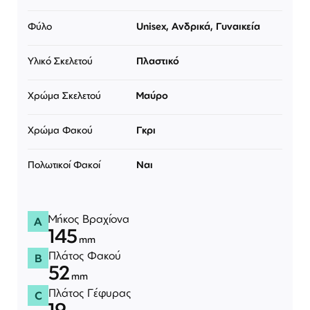
Φύλο
Unisex, Ανδρικά, Γυναικεία
Υλικό Σκελετού
Πλαστικό
Χρώμα Σκελετού
Μαύρο
Χρώμα Φακού
Γκρι
Πολωτικοί Φακοί
Ναι
Μήκος Βραχίονα
A
145
mm
Πλάτος Φακού
B
52
mm
Πλάτος Γέφυρας
C
19