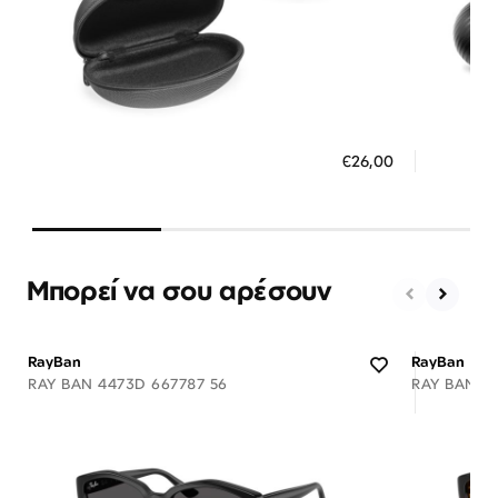
Διαθέσιμο
ΠΡΟΣΘΗΚΗ ΣΤΟ ΚΑΛΑΘΙ
ΠΡΟΣ
€26,00
3 άτοκες δόσεις των 8,67 €
3 ά
Μπορεί να σου αρέσουν
RayBan
RayBan
RAY BAN 4473D 667787 56
RAY BAN 4