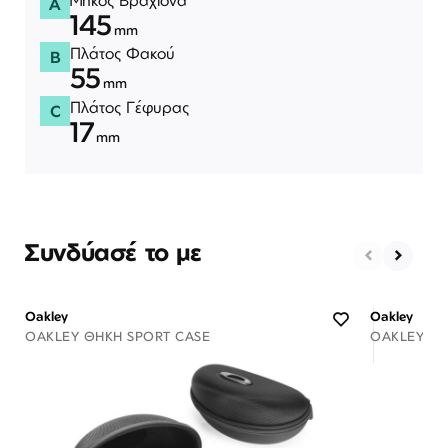
A
145
mm
Πλάτος Φακού
B
55
mm
Πλάτος Γέφυρας
C
17
mm
Συνδύασέ το με
Oakley
Oakley
OAKLEY ΘΉΚΗ SPORT CASE
OAKLEY ΘΉ