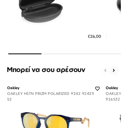
Διαθέσιμο
ΠΡΟΣΘΗΚΗ ΣΤΟ ΚΑΛΑΘΙ
ΠΡΟΣ
€26,00
3 άτοκες δόσεις των 8,67 €
3 ά
Μπορεί να σου αρέσουν
Oakley
Oakley
OAKLEY HSTN PRIZM POLARIZED 9242 924211
OAKLEY LA
52
926532 53