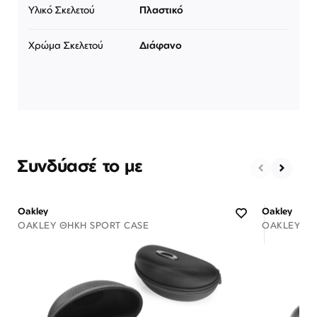
Υλικό Σκελετού
Πλαστικό
Χρώμα Σκελετού
Διάφανο
Συνδύασέ το με
Oakley
Oakley
OAKLEY ΘΉΚΗ SPORT CASE
OAKLEY ΘΉ