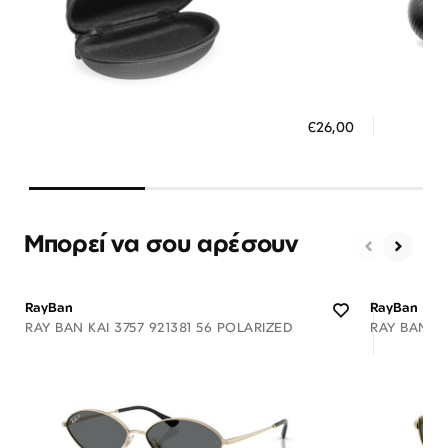
Διαθέσιμο
ΠΡΟΣΘΗΚΗ ΣΤΟ ΚΑΛΑΘΙ
ΠΡΟΣ
€26,00
3 άτοκες δόσεις των 8,67 €
3 ά
Μπορεί να σου αρέσουν
RayBan
RayBan
RAY BAN KAI 3757 921381 56 POLARIZED
RAY BAN A