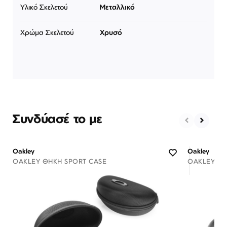
Υλικό Σκελετού
Μεταλλικό
Χρώμα Σκελετού
Χρυσό
Συνδύασέ το με
Oakley
Oakley
OAKLEY ΘΉΚΗ SPORT CASE
OAKLEY ΘΉ