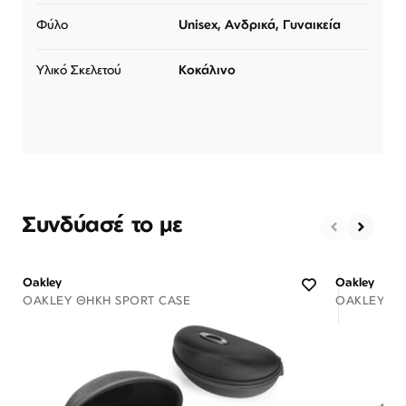
Φύλο
Unisex, Ανδρικά, Γυναικεία
Υλικό Σκελετού
Κοκάλινο
Συνδύασέ το με
Oakley
Oakley
OAKLEY ΘΉΚΗ SPORT CASE
OAKLEY ΘΉ