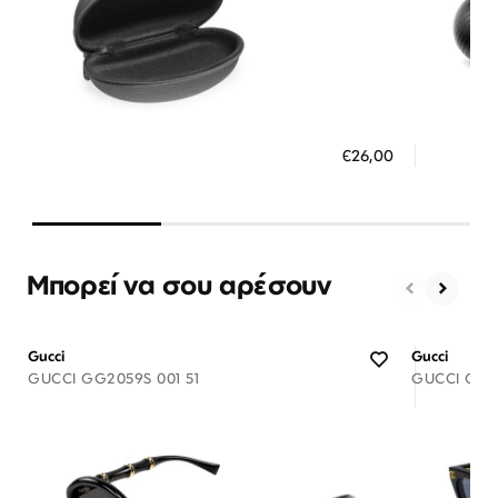
Διαθέσιμο
ΠΡΟΣΘΗΚΗ ΣΤΟ ΚΑΛΑΘΙ
ΠΡΟΣ
€26,00
3 άτοκες δόσεις των 8,67 €
3 ά
Μπορεί να σου αρέσουν
Gucci
Gucci
GUCCI GG2059S 001 51
GUCCI GG18