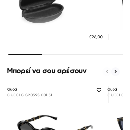
Διαθέσιμο
ΠΡΟΣΘΗΚΗ ΣΤΟ ΚΑΛΑΘΙ
ΠΡΟΣ
€26,00
3 άτοκες δόσεις των 8,67 €
3 ά
Μπορεί να σου αρέσουν
Gucci
Gucci
GUCCI GG2059S 001 51
GUCCI GG18