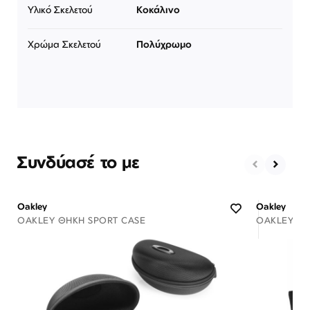
Υλικό Σκελετού
Κοκάλινο
Χρώμα Σκελετού
Πολύχρωμο
Συνδύασέ το με
Oakley
Oakley
OAKLEY ΘΉΚΗ SPORT CASE
OAKLEY ΘΉ