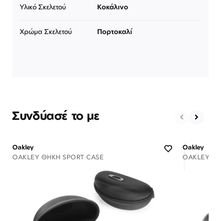
Υλικό Σκελετού
Κοκάλινο
Χρώμα Σκελετού
Πορτοκαλί
Συνδύασέ το με
Oakley
Oakley
OAKLEY ΘΉΚΗ SPORT CASE
OAKLEY ΘΉ