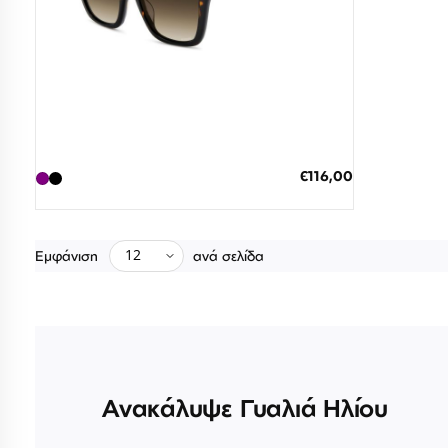
7 έως 12 Ημέρες
ΠΡΟΣΘΗΚΗ ΣΤΟ ΚΑΛΑΘΙ
Ειδική
€116,00
Τιμή
3 άτοκες δόσεις των 38,67 €
Εμφάνιση
ανά σελίδα
Ανακάλυψε Γυαλιά Ηλίου