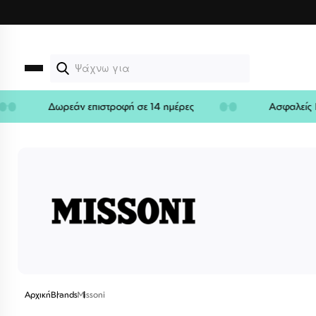
Μετάβαση
στο
περιεχόμενο
Δωρεάν επιστροφή σε 14 ημέρες
Ασφαλ
Αρχική
Brands
Missoni