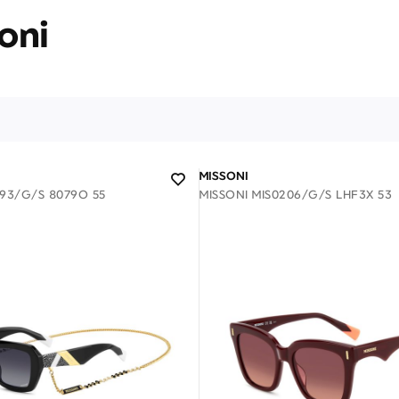
oni
MISSONI
193/G/S 8079O 55
MISSONI MIS0206/G/S LHF3X 53
ΕΠΙΚΟΙΝΩΝΊΑ
T: +30 213 045 4922
Παρ
Σάβ
E: hello@lookshop.gr
9:00
10:00 - 16:00