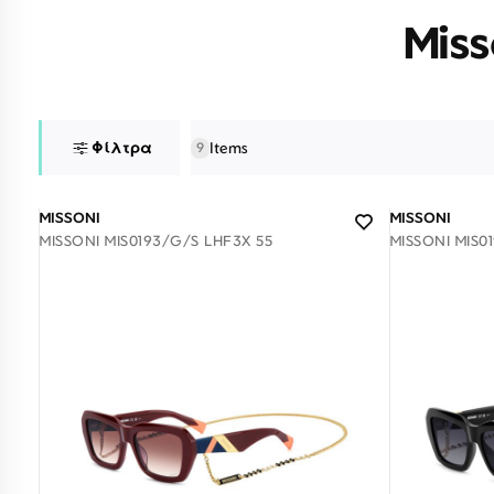
Miss
Φίλτρα
Items
9
MISSONI
MISSONI
MISSONI MIS0193/G/S LHF3X 55
MISSONI MIS0
Σύνδεση/Εγγραφή
Αγαπημένα
ΕΠΙΣΚΕΦΘΕΊΤΕ ΜΑΣ
ΩΡΆΡΙΟ
Εντός Στοάς Πεσματζόγλου,
Δευ-Τετ
Τρί-Πέμ-
Πανεπιστημίου 39, 10564, Αθήνα, Ελλάδα
10:00 - 18:00
10:00 - 1