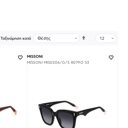
Φθίνουσα
Ταξινόμηση κατά
ταξινόμηση
MISSONI
MISSONI MIS0206/G/S 8079O 53
Λογαριασμός
Επιστροφές
Επικοινωνία
ΑΚΟΛΟΥΘΉΣΤΕ ΜΑΣ