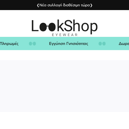
Νέα συλλογή διαθέσιμη τώρα
❮
❯
είς Πληρωμές
Εγγύηση Γνησιότητας
Δ