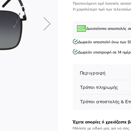
Τιμή
Προτεινόμενη τιμή λιανικής κατα
Η χαμηλότερη τιμή των τελευταίω
Δυνατότητα αποστολής σ
Δωρεάν αποστολή άνω των 5
Δωρεάν επιστροφή σε 14 ημέρ
Περιγραφή
Τρόποι πληρωμής
ΕΠΙΚΟΙΝΩΝΊΑ
Τρόποι αποστολής & Ε
T: +30 213 045 4922
Παρ
Σάβ
E: hello@lookshop.gr
9:00
10:00 - 16:00
Έχετε απορίες ή χρειάζεστε β
Μιλήστε με ειδικό μας για να σας