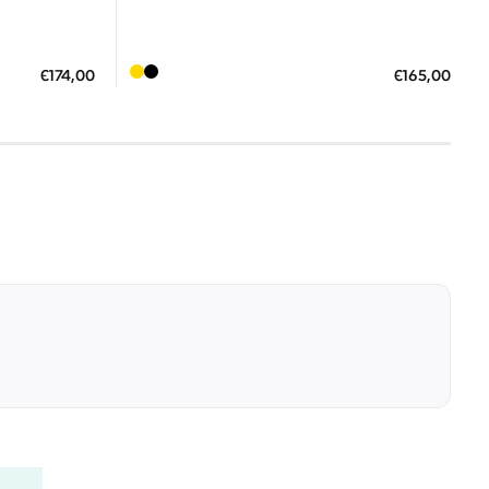
Διαθέσιμο
ΠΡΟΣΘΗΚΗ ΣΤΟ ΚΑΛΑΘΙ
€174,00
€165,00
0 €
3 άτοκες δόσεις των 55,00 €