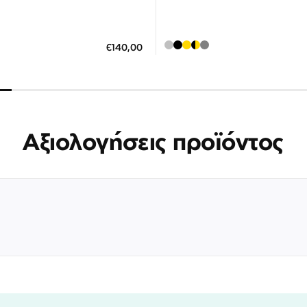
Διαθέσιμο
Διαθέσιμο
ΗΚΗ ΣΤΟ ΚΑΛΑΘΙ
ΠΡΟΣΘΗΚΗ ΣΤΟ ΚΑΛΑΘΙ
€140,00
 άτοκες δόσεις των 46,67 €
3 άτοκες δόσεις των 58,0
Αξιολογήσεις προϊόντος