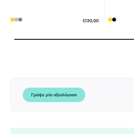
Διαθέσιμο
ΠΡΟΣΘΗΚΗ ΣΤΟ ΚΑΛΑΘΙ
ΠΡΟΣΘ
€130,00
3 άτοκες δόσεις των 43,33 €
3
Γράψε μία αξιολόγηση