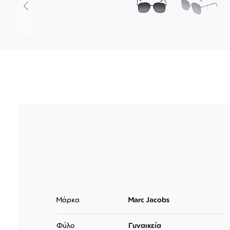
Μετάβαση
στην
αρχή
της
συλλογής
εικόνων
Μάρκα
Marc Jacobs
Φύλο
Γυναικεία