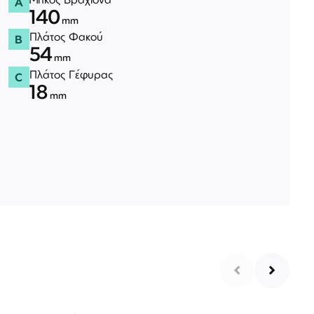
A
140
mm
Πλάτος Φακού
B
54
mm
Πλάτος Γέφυρας
C
18
mm