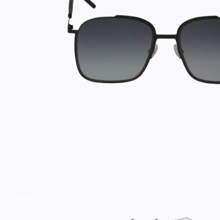
Σύνδεση/Εγγραφή
Αγαπημένα
ΕΠΙΣΚΕΦΘΕΊΤΕ ΜΑΣ
ΩΡΆΡΙΟ
Εντός Στοάς Πεσματζόγλου,
Δευ-Τετ
Τρί-Πέμ-
Πανεπιστημίου 39, 10564, Αθήνα, Ελλάδα
10:00 - 18:00
10:00 - 1