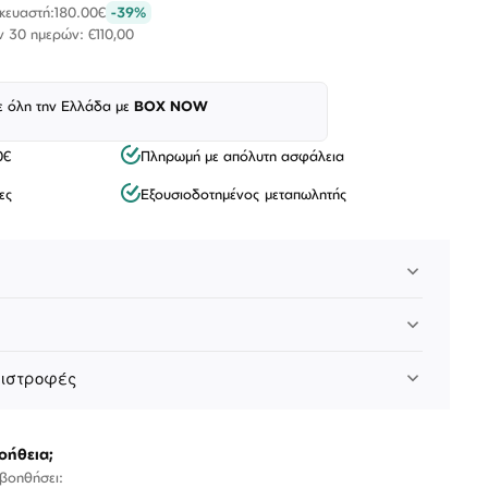
σκευαστή:
180.00€
-39%
ν 30 ημερών: €110,00
ε όλη την Ελλάδα με
BOX NOW
0€
Πληρωμή με απόλυτη ασφάλεια
ες
Εξουσιοδοτημένος μεταπωλητής
Λογαριασμός
Επιστροφές
Επικοινωνία
πιστροφές
ΑΚΟΛΟΥΘΉΣΤΕ ΜΑΣ
οήθεια;
 βοηθήσει: