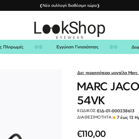
Νέα συλλογή διαθέσιμη τώρα
❮
❯
λείς Πληρωμές
Εγγύηση Γνησιότητας
Δες περισσότερα μοντέλα Marc 
MARC JACO
54VK
ΕΙΔ-01-000238613
ΚΩΔΙΚΌΣ:
7 έως 12 Η
ΔΙΑΘΕΣΙΜΌΤΗΤΑ:
€110,00
Ειδική