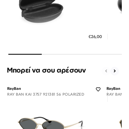
Διαθέσιμο
ΠΡΟΣΘΗΚΗ ΣΤΟ ΚΑΛΑΘΙ
ΠΡΟΣ
€26,00
3 άτοκες δόσεις των 8,67 €
3 ά
Μπορεί να σου αρέσουν
RayBan
RayBan
RAY BAN KAI 3757 921381 56 POLARIZED
RAY BAN A