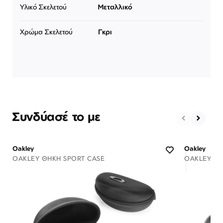
Υλικό Σκελετού
Μεταλλικό
Χρώμα Σκελετού
Γκρι
Συνδύασέ το με
Oakley
Oakley
OAKLEY ΘΉΚΗ SPORT CASE
OAKLEY ΘΉ