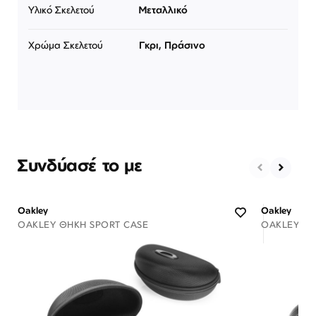
Υλικό Σκελετού
Μεταλλικό
Χρώμα Σκελετού
Γκρι, Πράσινο
Συνδύασέ το με
Oakley
Oakley
OAKLEY ΘΉΚΗ SPORT CASE
OAKLEY ΘΉ