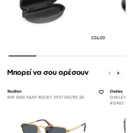
Διαθέσιμο
ΠΡΟΣΘΗΚΗ ΣΤΟ ΚΑΛΑΘΙ
ΠΡΟΣ
€26,00
3 άτοκες δόσεις των 8,67 €
3 ά
Μπορεί να σου αρέσουν
RayBan
Oakley
RAY BAN A$AP ROCKY 3927 001/R5 54
OAKLEY GA
412402 62