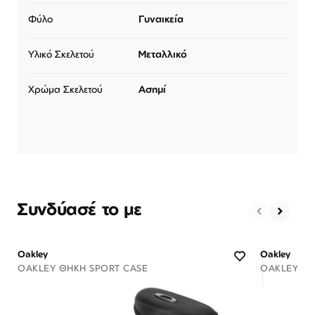
Φύλο
Γυναικεία
Υλικό Σκελετού
Μεταλλικό
Χρώμα Σκελετού
Ασημί
Συνδύασέ το με
Oakley
Oakley
OAKLEY ΘΉΚΗ SPORT CASE
OAKLEY ΘΉ