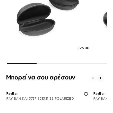
Διαθέσιμο
ΠΡΟΣΘΗΚΗ ΣΤΟ ΚΑΛΑΘΙ
ΠΡΟΣ
€26,00
3 άτοκες δόσεις των 8,67 €
3 ά
Μπορεί να σου αρέσουν
RayBan
RayBan
RAY BAN KAI 3757 921381 56 POLARIZED
RAY BAN A