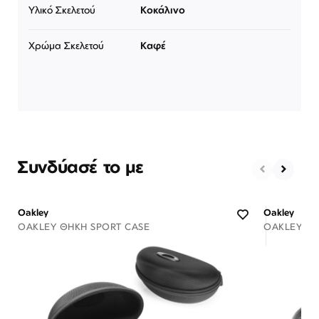
Υλικό Σκελετού
Κοκάλινο
Χρώμα Σκελετού
Καφέ
Συνδύασέ το με
Oakley
Oakley
OAKLEY ΘΉΚΗ SPORT CASE
OAKLEY ΘΉ