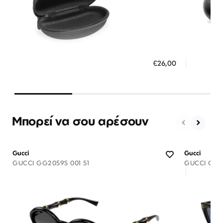
Διαθέσιμο
ΠΡΟΣΘΗΚΗ ΣΤΟ ΚΑΛΑΘΙ
ΠΡΟΣ
€26,00
3 άτοκες δόσεις των 8,67 €
3 ά
Μπορεί να σου αρέσουν
Gucci
Gucci
GUCCI GG2059S 001 51
GUCCI GG18