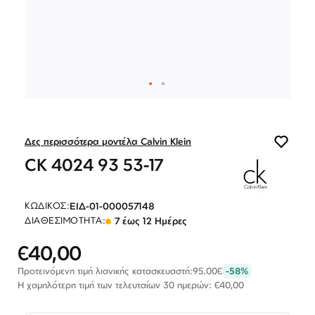
Λογαριασμός
Επιστροφές
Επικοινωνία
ΕΠΙΣΚΕΦΘΕΊΤΕ ΜΑΣ
Εντός Στοάς Πεσματζόγλου,
Πανεπιστημίου 39, 10564, Αθήνα, Ελλάδα
ΩΡΆΡΙΟ
Δευ-Τετ
Τρί-Πέμ-Παρ
Σάβ
Μετάβαση
10:00 - 18:00
10:00 - 19:00
10:00 - 16:00
στην
ΕΠΙΚΟΙΝΩΝΊΑ
αρχή
Δες περισσότερα μοντέλα Calvin Klein
T: +30 213 045 4922
της
E: hello@lookshop.gr
CK 4024 93 53-17
συλλογής
εικόνων
ΑΚΟΛΟΥΘΉΣΤΕ ΜΑΣ
ΕΙΔ-01-000057148
ΚΩΔΙΚΌΣ:
7 έως 12 Ημέρες
ΔΙΑΘΕΣΙΜΌΤΗΤΑ:
€40,00
Ειδική
Τιμή
Προτεινόμενη τιμή λιανικής κατασκευαστή:
95.00€
-58%
Η χαμηλότερη τιμή των τελευταίων 30 ημερών: €40,00