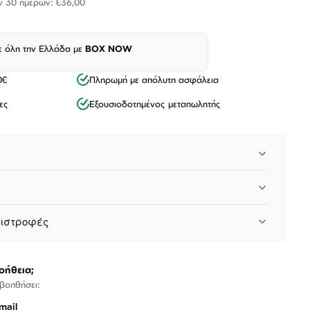
ων 30 ημερών: €36,00
ε όλη την Ελλάδα με
BOX NOW
0€
Πληρωμή με απόλυτη ασφάλεια
ες
Εξουσιοδοτημένος μεταπωλητής
Λογαριασμός
Επιστροφές
Επικοινωνία
πιστροφές
ΑΚΟΛΟΥΘΉΣΤΕ ΜΑΣ
οήθεια;
 βοηθήσει:
mail