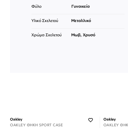
Φύλο
Γυναικεία
Υλικό Σκελετού
Μεταλλικό
Χρώμα Σκελετού
Μωβ, Χρυσό
Oakley
Oakley
OAKLEY ΘΉΚΗ SPORT CASE
OAKLEY ΘΉΚ