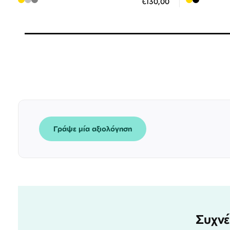
€130,00
3 άτοκες δόσεις των 43,33 €
3
Γράψε μία αξιολόγηση
Συχνέ