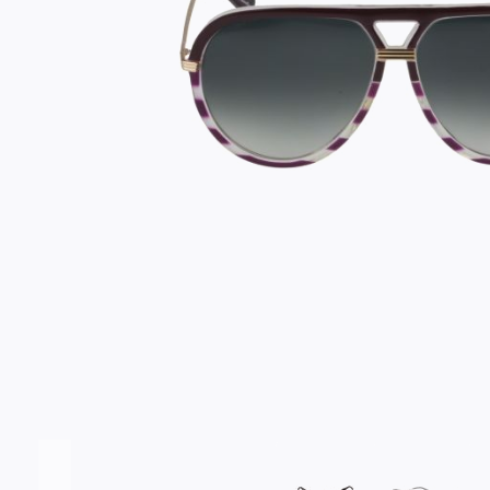
Σύνδεση/Εγγραφή
Αγαπημένα
ΕΠΙΣΚΕΦΘΕΊΤΕ ΜΑΣ
ΩΡΆΡΙΟ
Εντός Στοάς Πεσματζόγλου,
Δευ-Τετ
Τρί-Πέμ-
Πανεπιστημίου 39, 10564, Αθήνα, Ελλάδα
10:00 - 18:00
10:00 - 1