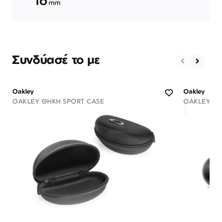
mm
Συνδύασέ το με
Oakley
Oakley
OAKLEY ΘΉΚΗ SPORT CASE
OAKLEY ΘΉ
Διαθέσιμο
ΠΡΟΣΘΗΚΗ ΣΤΟ ΚΑΛΑΘΙ
ΠΡΟΣ