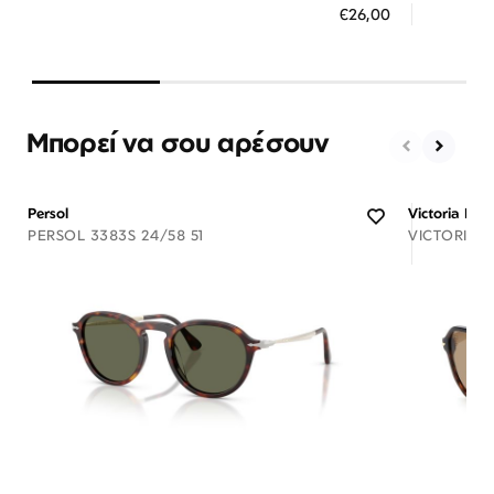
€26,00
3 άτοκες δόσεις των 8,67 €
3 ά
Μπορεί να σου αρέσουν
Persol
Victoria Be
PERSOL 3383S 24/58 51
VICTORIA 
Διαθέσιμο