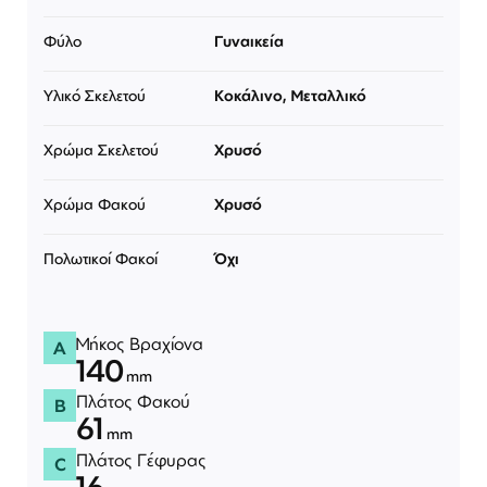
Φύλο
Γυναικεία
Υλικό Σκελετού
Κοκάλινο, Μεταλλικό
Χρώμα Σκελετού
Χρυσό
Χρώμα Φακού
Χρυσό
Πολωτικοί Φακοί
Όχι
Μήκος Βραχίονα
A
140
mm
Πλάτος Φακού
B
61
mm
Πλάτος Γέφυρας
C
16