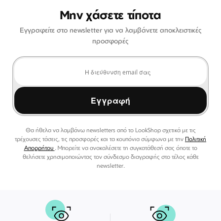
Μην χάσετε τίποτα
Εγγραφείτε στο newsletter για να λαμβάνετε αποκλειστικές
προσφορές
Εγγραφή
Θα ήθελα να λαμβάνω newsletters από το LookShop σχετικά με τις
τρέχουσες τάσεις, τις προσφορές και τα κουπόνια σύμφωνα με την
Πολιτική
Απορρήτου
. Μπορείτε να ανακαλέσετε τη συγκατάθεσή σας όποτε το
θελήσετε χρησιμοποιώντας τον σύνδεσμο διαγραφής στο τέλος κάθε
newsletter.