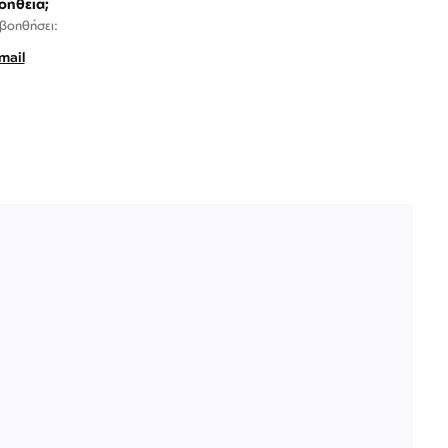
οήθεια;
 βοηθήσει:
mail