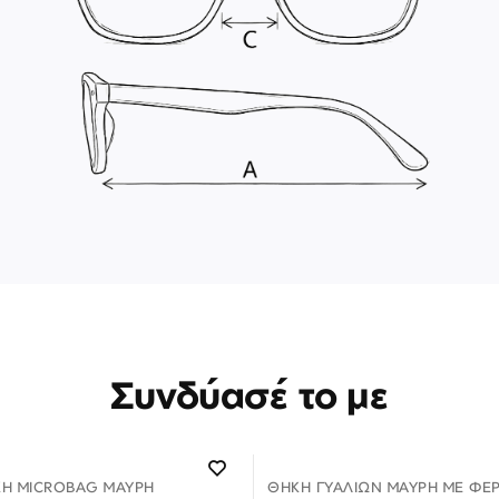
Συνδύασέ το με
ΚΗ MICROBAG ΜΑΎΡΗ
ΘΉΚΗ ΓΥΑΛΙΏΝ ΜΑΎΡΗ ΜΕ ΦΕ