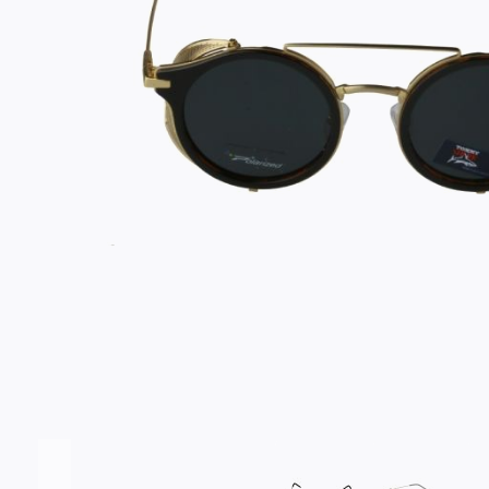
Σύνδεση/Εγγραφή
Αγαπημένα
ΕΠΙΣΚΕΦΘΕΊΤΕ ΜΑΣ
ΩΡΆΡΙΟ
Εντός Στοάς Πεσματζόγλου,
Δευ-Τετ
Τρί-Πέμ-
Πανεπιστημίου 39, 10564, Αθήνα, Ελλάδα
10:00 - 18:00
10:00 - 1