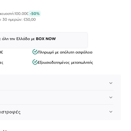
σκευαστή:
100.00€
-50%
ων 30 ημερών: €50,00
ε όλη την Ελλάδα με
BOX NOW
0€
Πληρωμή με απόλυτη ασφάλεια
ες
Εξουσιοδοτημένος μεταπωλητής
Λογαριασμός
Επιστροφές
Επικοινωνία
ΑΚΟΛΟΥΘΉΣΤΕ ΜΑΣ
πιστροφές