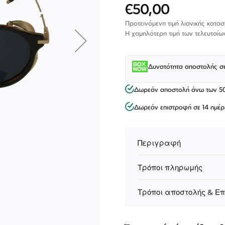
€50,00
Ειδική
Τιμή
Προτεινόμενη τιμή λιανικής κατα
Η χαμηλότερη τιμή των τελευταί
Δυνατότητα αποστολής σ
Δωρεάν αποστολή άνω των 5
Δωρεάν επιστροφή σε 14 ημέρ
Περιγραφή
Τρόποι πληρωμής
ΕΠΙΚΟΙΝΩΝΊΑ
T: +30 213 045 4922
Παρ
Σάβ
Τρόποι αποστολής & Ε
E: hello@lookshop.gr
9:00
10:00 - 16:00