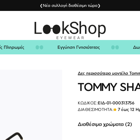
Νέα συλλογή διαθέσιμη τώρα
❮
❯
λείς Πληρωμές
Εγγύηση Γνησιότητας
Δες περισσότερα μοντέλα Tom
TOMMY SHAR
ΕΙΔ-01-000313756
ΚΩΔΙΚΌΣ:
7 έως 12 Η
ΔΙΑΘΕΣΙΜΌΤΗΤΑ:
Διαθέσιμα χρώματα (2)