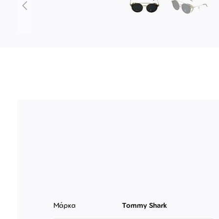
Μετάβαση
στην
αρχή
της
συλλογής
εικόνων
Μάρκα
Tommy Shark