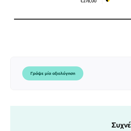
€278,00
3 άτοκες δόσεις των 92,67 €
3
Γράψε μία αξιολόγηση
Συχνέ