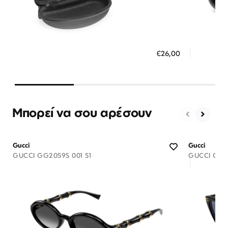
Διαθέσιμο
ΠΡΟΣΘΗΚΗ ΣΤΟ ΚΑΛΑΘΙ
ΠΡΟΣ
€26,00
3 άτοκες δόσεις των 8,67 €
3 ά
Μπορεί να σου αρέσουν
Gucci
Gucci
GUCCI GG2059S 001 51
GUCCI GG18