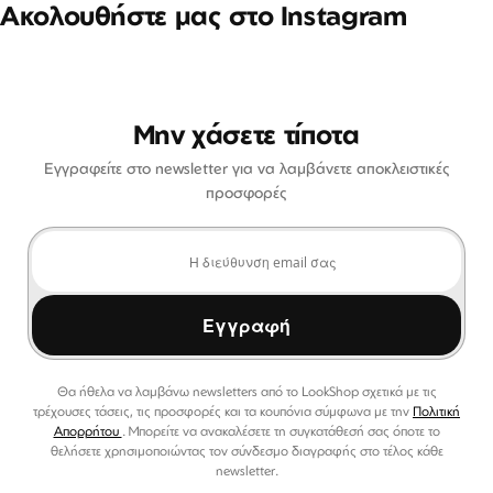
Ακολουθήστε μας στο Instagram
Μην χάσετε τίποτα
Εγγραφείτε στο newsletter για να λαμβάνετε αποκλειστικές
προσφορές
Εγγραφή
Θα ήθελα να λαμβάνω newsletters από το LookShop σχετικά με τις
τρέχουσες τάσεις, τις προσφορές και τα κουπόνια σύμφωνα με την
Πολιτική
Απορρήτου
. Μπορείτε να ανακαλέσετε τη συγκατάθεσή σας όποτε το
θελήσετε χρησιμοποιώντας τον σύνδεσμο διαγραφής στο τέλος κάθε
newsletter.