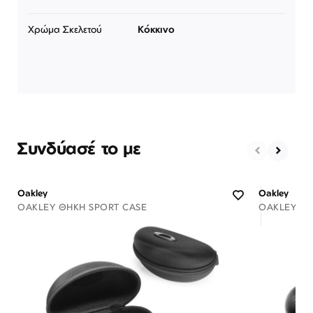
Χρώμα Σκελετού
Κόκκινο
Συνδύασέ το με
Oakley
Oakley
OAKLEY ΘΉΚΗ SPORT CASE
OAKLEY ΘΉ