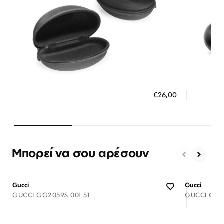
Διαθέσιμο
ΠΡΟΣΘΗΚΗ ΣΤΟ ΚΑΛΑΘΙ
ΠΡΟΣ
€26,00
3 άτοκες δόσεις των 8,67 €
3 ά
Μπορεί να σου αρέσουν
Gucci
Gucci
GUCCI GG2059S 001 51
GUCCI GG18