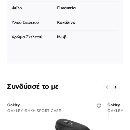
Φύλο
Γυναικεία
Υλικό Σκελετού
Κοκάλινο
Χρώμα Σκελετού
Μωβ
Συνδύασέ το με
Oakley
Oakley
OAKLEY ΘΉΚΗ SPORT CASE
OAKLEY ΘΉ