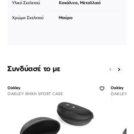
Υλικό Σκελετού
Κοκάλινο, Μεταλλικό
Χρώμα Σκελετού
Μαύρο
Συνδύασέ το με
Oakley
Oakley
OAKLEY ΘΉΚΗ SPORT CASE
OAKLEY ΘΉ