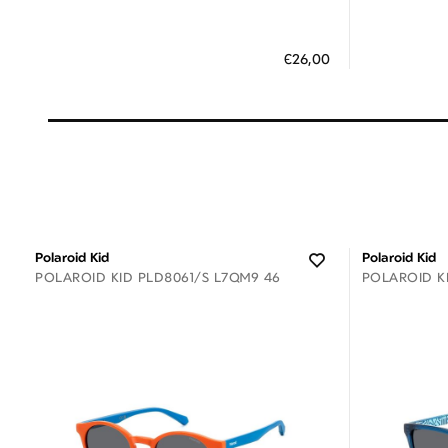
Διαθέσιμο
ΠΡΟΣΘΗΚΗ ΣΤΟ ΚΑΛΑΘΙ
ΠΡΟΣΘ
€26,00
3 άτοκες δόσεις των 8,67 €
3
Polaroid Kid
Polaroid Kid
POLAROID KID PLD8061/S L7QM9 46
POLAROID K