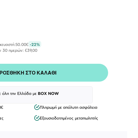
σκευαστή:
50.00€
-22%
ν 30 ημερών: €39,00
ΡΟΣΘΗΚΗ ΣΤΟ ΚΑΛΑΘΙ
ε όλη την Ελλάδα με
BOX NOW
Λογαριασμός
Επιστροφές
Επικοινωνία
0€
Πληρωμή με απόλυτη ασφάλεια
ΑΚΟΛΟΥΘΉΣΤΕ ΜΑΣ
ες
Εξουσιοδοτημένος μεταπωλητής