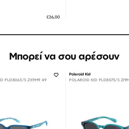
Διαθέσιμο
Διαθέσιμο
ΗΚΗ ΣΤΟ ΚΑΛΑΘΙ
ΠΡΟΣΘΗΚΗ ΣΤΟ ΚΑΛΑΘΙ
€26,00
 άτοκες δόσεις των 8,67 €
3 άτοκες δόσεις των 3,30
Μπορεί να σου αρέσουν
Polaroid Kid
ID PLD8063/S ZX9M9 49
POLAROID KID PLD8075/S ZI9