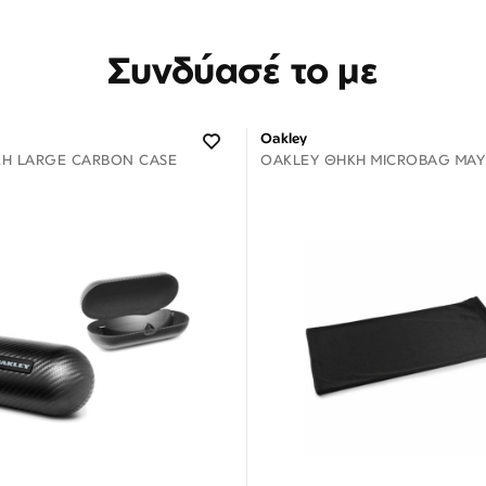
Συνδύασέ το με
Oakley
Η LARGE CARBON CASE
OAKLEY ΘΉΚΗ MICROBAG ΜΑΎ