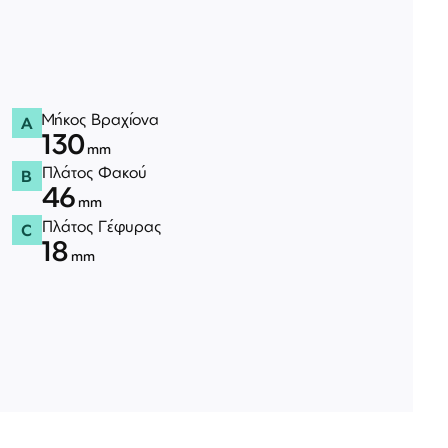
Μήκος Βραχίονα
A
130
mm
Πλάτος Φακού
B
46
mm
Πλάτος Γέφυρας
C
18
mm