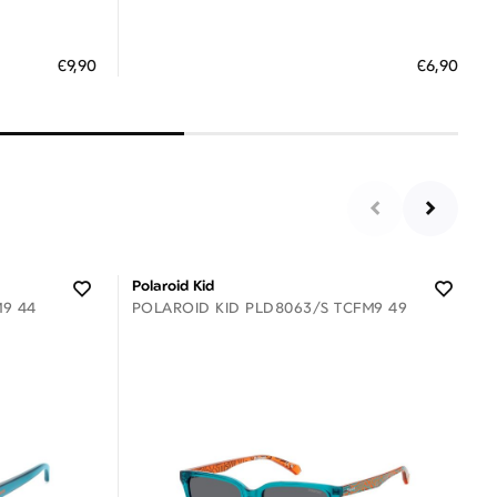
Διαθέσιμο
ΠΡΟΣΘΗΚΗ ΣΤΟ ΚΑΛΑΘΙ
€9,90
€6,90
 €
3 άτοκες δόσεις των 2,30 €
Polaroid Kid
M9 44
POLAROID KID PLD8063/S TCFM9 49