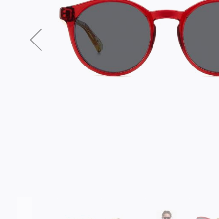
Σύνδεση/Εγγραφή
Αγαπημένα
ΕΠΙΣΚΕΦΘΕΊΤΕ ΜΑΣ
ΩΡΆΡΙΟ
Εντός Στοάς Πεσματζόγλου,
Δευ-Τετ
Τρί-Πέμ-
Πανεπιστημίου 39, 10564, Αθήνα, Ελλάδα
10:00 - 18:00
10:00 - 1