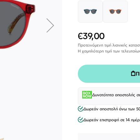
€39,00
Ειδική
Τιμή
Προτεινόμενη τιμή λιανικής κατα
Η χαμηλότερη τιμή των τελευταίω
Π
Δυνατότητα αποστολής σ
ΕΠΙΚΟΙΝΩΝΊΑ
Δωρεάν αποστολή άνω των 5
T: +30 213 045 4922
Παρ
Σάβ
Δωρεάν επιστροφή σε 14 ημέρ
E: hello@lookshop.gr
9:00
10:00 - 16:00