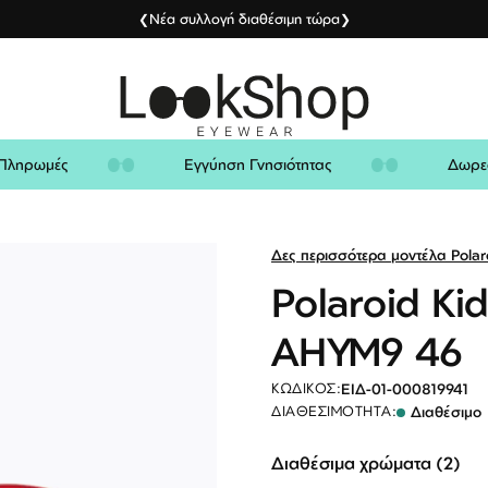
Νέα συλλογή διαθέσιμη τώρα
❮
❯
ίς Πληρωμές
Εγγύηση Γνησιότητας
Δω
Δες περισσότερα μοντέλα Polar
Polaroid K
AHYM9 46
ΕΙΔ-01-000819941
ΚΩΔΙΚΌΣ:
Διαθέσιμο
ΔΙΑΘΕΣΙΜΌΤΗΤΑ:
Διαθέσιμα χρώματα (2)