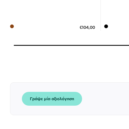
Διαθέσιμο
ΠΡΟΣΘΗΚΗ ΣΤΟ ΚΑΛΑΘΙ
ΠΡΟΣΘ
€104,00
3 άτοκες δόσεις των 34,67 €
3
Γράψε μία αξιολόγηση