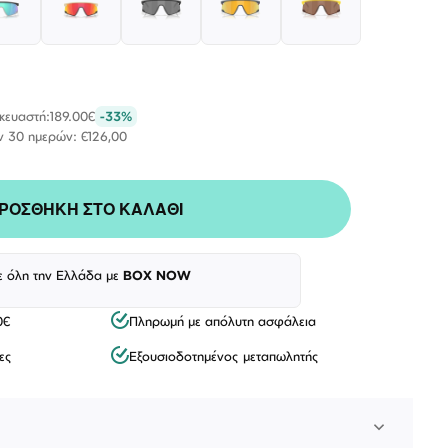
σκευαστή:
189.00€
-33%
ν 30 ημερών: €126,00
ΡΟΣΘΗΚΗ ΣΤΟ ΚΑΛΑΘΙ
ε όλη την Ελλάδα με
BOX NOW
Λογαριασμός
Επιστροφές
Επικοινωνία
0€
Πληρωμή με απόλυτη ασφάλεια
ΑΚΟΛΟΥΘΉΣΤΕ ΜΑΣ
ες
Εξουσιοδοτημένος μεταπωλητής