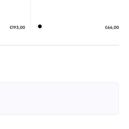
Διαθέσιμο
ΠΡΟΣΘΗΚΗ ΣΤΟ ΚΑΛΑΘΙ
€193,00
€66,00
3 €
3 άτοκες δόσεις των 22,00 €