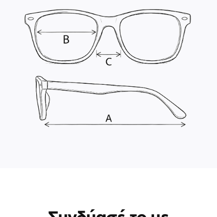
Συνδύασέ το με