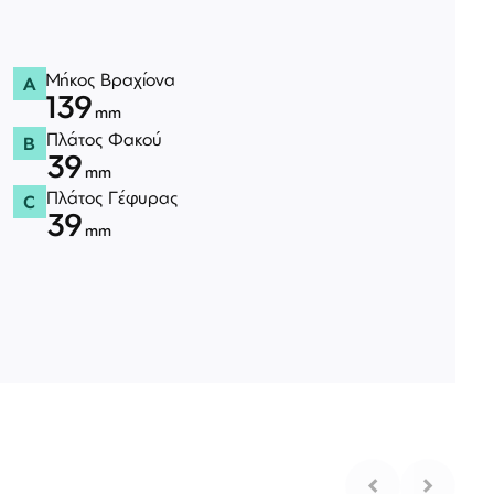
Μήκος Βραχίονα
A
139
mm
Πλάτος Φακού
B
39
mm
Πλάτος Γέφυρας
C
39
mm