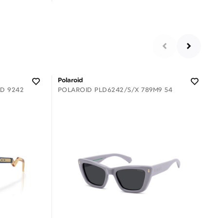
 €
3 άτοκες δόσεις των 2,30 €
Polaroid
ED 9242
POLAROID PLD6242/S/X 789M9 54