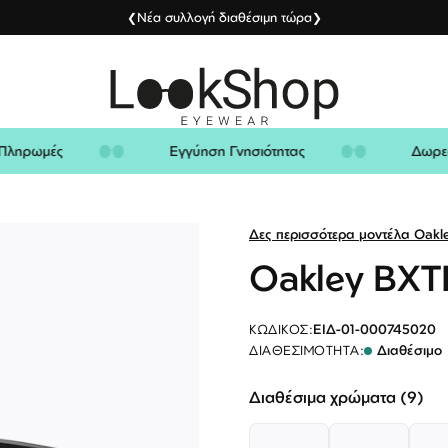
Νέα συλλογή διαθέσιμη τώρα
❮
❯
ίς Πληρωμές
Εγγύηση Γνησιότητας
Δω
Δες περισσότερα μοντέλα Oakl
Oakley BXT
ΕΙΔ-01-000745020
ΚΩΔΙΚΌΣ:
Διαθέσιμο
ΔΙΑΘΕΣΙΜΌΤΗΤΑ:
Διαθέσιμα χρώματα (9)