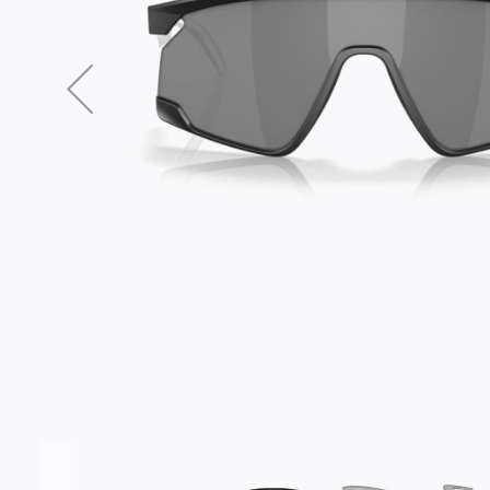
Σύνδεση/Εγγραφή
Αγαπημένα
ΕΠΙΣΚΕΦΘΕΊΤΕ ΜΑΣ
ΩΡΆΡΙΟ
Εντός Στοάς Πεσματζόγλου,
Δευ-Τετ
Τρί-Πέμ-
Πανεπιστημίου 39, 10564, Αθήνα, Ελλάδα
10:00 - 18:00
10:00 - 1