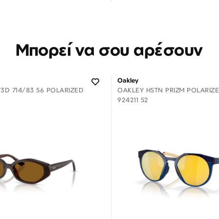
 άτοκες δόσεις των 8,67 €
3 άτοκες δόσεις των 3,30
Μπορεί να σου αρέσουν
Oakley
3D 714/83 56 POLARIZED
OAKLEY HSTN PRIZM POLARIZ
924211 52