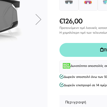
€126,00
Ειδική
Τιμή
Προτεινόμενη τιμή λιανικής κατα
Η χαμηλότερη τιμή των τελευταίω
Π
Δυνατότητα αποστολής σ
Δωρεάν αποστολή άνω των 5
ΕΠΙΚΟΙΝΩΝΊΑ
Δωρεάν επιστροφή σε 14 ημέρ
T: +30 213 045 4922
Παρ
Σάβ
E: hello@lookshop.gr
9:00
10:00 - 16:00
Περιγραφή