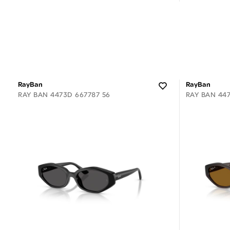
3 άτοκες δόσεις των 8,67 €
3
RayBan
RayBan
RAY BAN 4473D 667787 56
RAY BAN 447