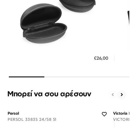
Διαθέσιμο
ΠΡΟΣΘΗΚΗ ΣΤΟ ΚΑΛΑΘΙ
ΠΡΟΣ
€26,00
3 άτοκες δόσεις των 8,67 €
3 ά
Μπορεί να σου αρέσουν
Persol
Victoria Be
PERSOL 3383S 24/58 51
VICTORIA 