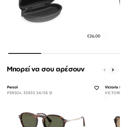
Διαθέσιμο
ΠΡΟΣΘΗΚΗ ΣΤΟ ΚΑΛΑΘΙ
ΠΡΟΣ
€26,00
3 άτοκες δόσεις των 8,67 €
3 ά
Μπορεί να σου αρέσουν
Persol
Victoria Be
PERSOL 3383S 24/58 51
VICTORIA 