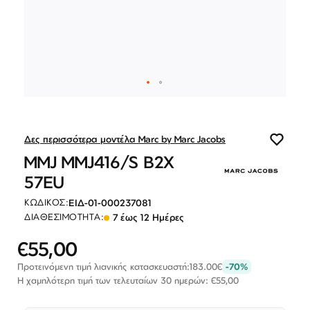
Λογαριασμός
Επιστροφές
Επικοινωνία
ΕΠΙΣΚΕΦΘΕΊΤΕ ΜΑΣ
Εντός Στοάς Πεσματζόγλου,
Πανεπιστημίου 39, 10564, Αθήνα, Ελλάδα
ΩΡΆΡΙΟ
Δευ-Τετ
Τρί-Πέμ-Παρ
Σάβ
Μετάβαση
10:00 - 18:00
10:00 - 19:00
10:00 - 16:00
στην
ΕΠΙΚΟΙΝΩΝΊΑ
αρχή
Δες περισσότερα μοντέλα Marc by Marc Jacobs
T: +30 213 045 4922
της
E: hello@lookshop.gr
MMJ MMJ416/S B2X
συλλογής
εικόνων
ΑΚΟΛΟΥΘΉΣΤΕ ΜΑΣ
57EU
ΕΙΔ-01-000237081
ΚΩΔΙΚΌΣ:
7 έως 12 Ημέρες
ΔΙΑΘΕΣΙΜΌΤΗΤΑ:
€55,00
Ειδική
Τιμή
Προτεινόμενη τιμή λιανικής κατασκευαστή:
183.00€
-70%
Η χαμηλότερη τιμή των τελευταίων 30 ημερών: €55,00