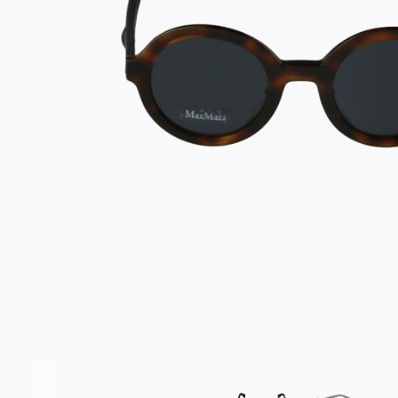
Σύνδεση/Εγγραφή
Αγαπημένα
ΕΠΙΣΚΕΦΘΕΊΤΕ ΜΑΣ
ΩΡΆΡΙΟ
Εντός Στοάς Πεσματζόγλου,
Δευ-Τετ
Τρί-Πέμ-
Πανεπιστημίου 39, 10564, Αθήνα, Ελλάδα
10:00 - 18:00
10:00 - 1