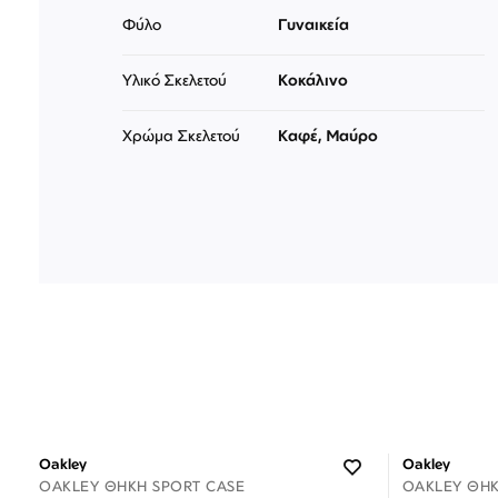
Φύλο
Γυναικεία
Υλικό Σκελετού
Κοκάλινο
Χρώμα Σκελετού
Καφέ, Μαύρο
Oakley
Oakley
OAKLEY ΘΉΚΗ SPORT CASE
OAKLEY ΘΉ