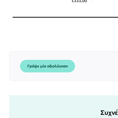
€333,00
3 άτοκες δόσεις των 111,00 €
3
Γράψε μία αξιολόγηση
Συχνέ