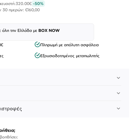
σκευαστή:
320.00€
-50%
ν 30 ημερών: €160,00
ε όλη την Ελλάδα με
BOX NOW
0€
Πληρωμή με απόλυτη ασφάλεια
ες
Εξουσιοδοτημένος μεταπωλητής
Λογαριασμός
Επιστροφές
Επικοινωνία
πιστροφές
ΑΚΟΛΟΥΘΉΣΤΕ ΜΑΣ
οήθεια;
 βοηθήσει: