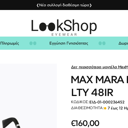
Νέα συλλογή διαθέσιμη τώρα
❮
❯
είς Πληρωμές
Εγγύηση Γνησιότητας
Δ
Δες περισσότερα μοντέλα Max
MAX MARA 
LTY 48IR
ΕΙΔ-01-000236452
ΚΩΔΙΚΌΣ:
7 έως 12 Η
ΔΙΑΘΕΣΙΜΌΤΗΤΑ:
€160,00
Ειδική