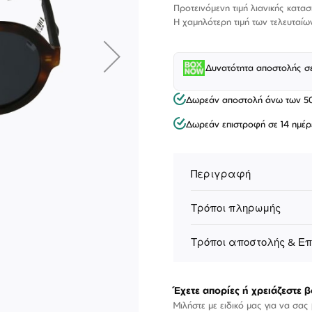
Τιμή
Προτεινόμενη τιμή λιανικής κατα
Η χαμηλότερη τιμή των τελευταίω
Δυνατότητα αποστολής σ
Δωρεάν αποστολή άνω των 5
Δωρεάν επιστροφή σε 14 ημέρ
Περιγραφή
Τρόποι πληρωμής
ΕΠΙΚΟΙΝΩΝΊΑ
Τρόποι αποστολής & Ε
T: +30 213 045 4922
Παρ
Σάβ
E: hello@lookshop.gr
9:00
10:00 - 16:00
Έχετε απορίες ή χρειάζεστε β
Μιλήστε με ειδικό μας για να σας