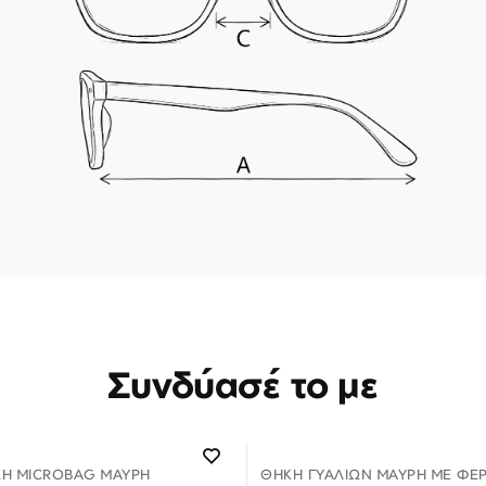
Συνδύασέ το με
ΚΗ MICROBAG ΜΑΎΡΗ
ΘΉΚΗ ΓΥΑΛΙΏΝ ΜΑΎΡΗ ΜΕ ΦΕ