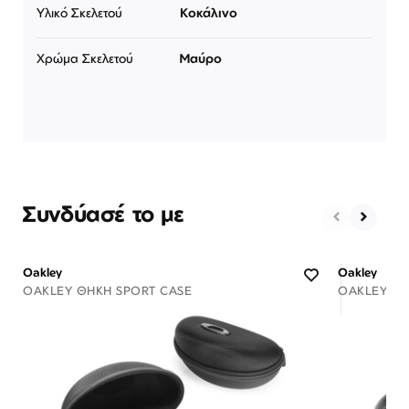
Υλικό Σκελετού
Κοκάλινο
Χρώμα Σκελετού
Μαύρο
Συνδύασέ το με
Oakley
Oakley
OAKLEY ΘΉΚΗ SPORT CASE
OAKLEY ΘΉ