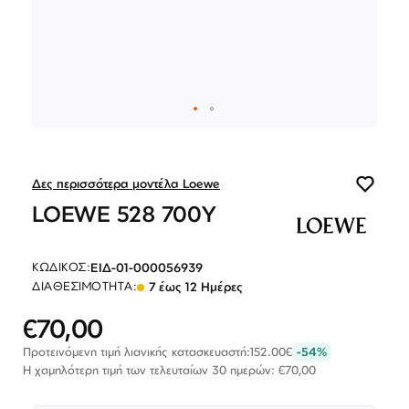
Λογαριασμός
Επιστροφές
Επικοινωνία
ΕΠΙΣΚΕΦΘΕΊΤΕ ΜΑΣ
Εντός Στοάς Πεσματζόγλου,
Πανεπιστημίου 39, 10564, Αθήνα, Ελλάδα
ΩΡΆΡΙΟ
Δευ-Τετ
Τρί-Πέμ-Παρ
Σάβ
Μετάβαση
10:00 - 18:00
10:00 - 19:00
10:00 - 16:00
στην
ΕΠΙΚΟΙΝΩΝΊΑ
αρχή
Δες περισσότερα μοντέλα Loewe
T: +30 213 045 4922
της
E: hello@lookshop.gr
LOEWE 528 700Y
συλλογής
εικόνων
ΑΚΟΛΟΥΘΉΣΤΕ ΜΑΣ
ΕΙΔ-01-000056939
ΚΩΔΙΚΌΣ:
7 έως 12 Ημέρες
ΔΙΑΘΕΣΙΜΌΤΗΤΑ:
€70,00
Ειδική
Τιμή
Προτεινόμενη τιμή λιανικής κατασκευαστή:
152.00€
-54%
Η χαμηλότερη τιμή των τελευταίων 30 ημερών: €70,00