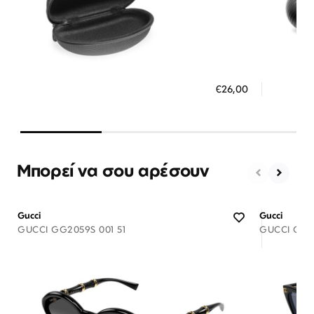
Διαθέσιμο
ΠΡΟΣΘΗΚΗ ΣΤΟ ΚΑΛΑΘΙ
ΠΡΟΣ
€26,00
3 άτοκες δόσεις των 8,67 €
3 ά
Μπορεί να σου αρέσουν
Gucci
Gucci
GUCCI GG2059S 001 51
GUCCI GG18