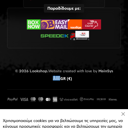
Παραδίδουμε με:
© 2026 Lookshop.
Website created with love by
MainSys
GR (€)
Cl
Χρησιμοποιούμε cookies για να βελτιώσουμε τις υπηρεσίες μας, να
Co
Ba
κάνουμε προσωπικές προσφορές και να βελτιώσουμε την εμπειρία