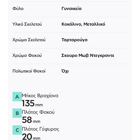
Φύλο
Γυναικεία
Υλικό Σκελετού
Κοκάλινο, Μεταλλικό
Χρώμα Σκελετού
Ταρταρούγα
Χρώμα Φακού
Σκουρο Μωβ Ντεγκραντε
Πολωτικοί Φακοί
Όχι
Μήκος Βραχίονα
A
135
mm
Πλάτος Φακού
B
58
mm
Πλάτος Γέφυρας
C
20
mm