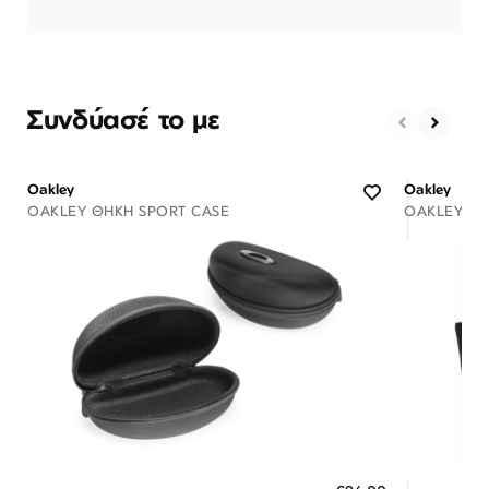
Συνδύασέ το με
Oakley
Oakley
OAKLEY ΘΉΚΗ SPORT CASE
OAKLEY ΘΉ
Διαθέσιμο
ΠΡΟΣΘΗΚΗ ΣΤΟ ΚΑΛΑΘΙ
ΠΡΟΣ