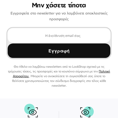
Μην χάσετε τίποτα
Εγγραφείτε στο newsletter για να λαμβάνετε αποκλειστικές
προσφορές
Εγγραφή
Θα ήθελα να λαμβάνω newsletters από το LookShop σχετικά με τις
τρέχουσες τάσεις, τις προσφορές και τα κουπόνια σύμφωνα με την
Πολιτική
Απορρήτου
. Μπορείτε να ανακαλέσετε τη συγκατάθεσή σας όποτε το
θελήσετε χρησιμοποιώντας τον σύνδεσμο διαγραφής στο τέλος κάθε
newsletter.