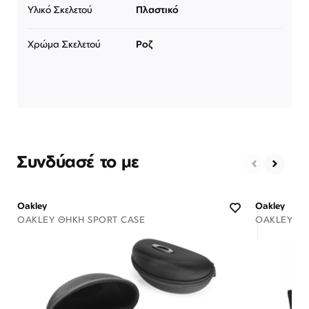
Υλικό Σκελετού
Πλαστικό
Χρώμα Σκελετού
Ροζ
Συνδύασέ το με
Oakley
Oakley
OAKLEY ΘΉΚΗ SPORT CASE
OAKLEY ΘΉ