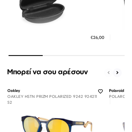
Διαθέσιμο
ΠΡΟΣΘΗΚΗ ΣΤΟ ΚΑΛΑΘΙ
ΠΡΟΣ
€26,00
3 άτοκες δόσεις των 8,67 €
3 ά
Μπορεί να σου αρέσουν
Oakley
Polaroid
OAKLEY HSTN PRIZM POLARIZED 9242 924211
POLAROID 
52