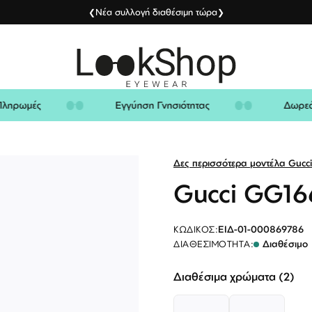
Νέα συλλογή διαθέσιμη τώρα
❮
❯
ς Πληρωμές
Εγγύηση Γνησιότητας
Δωρ
Δες περισσότερα μοντέλα Gucci
Gucci GG16
ΕΙΔ-01-000869786
ΚΩΔΙΚΌΣ:
Διαθέσιμο
ΔΙΑΘΕΣΙΜΌΤΗΤΑ:
Διαθέσιμα χρώματα (2)