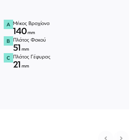
Μήκος Βραχίονα
A
140
mm
Πλάτος Φακού
B
51
mm
Πλάτος Γέφυρας
C
21
mm