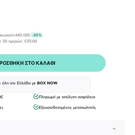
σκευαστή:
445.00€
-30%
ν 30 ημερών: €311,00
ΡΟΣΘΗΚΗ ΣΤΟ ΚΑΛΑΘΙ
ε όλη την Ελλάδα με
BOX NOW
Λογαριασμός
Επιστροφές
Επικοινωνία
0€
Πληρωμή με απόλυτη ασφάλεια
ΑΚΟΛΟΥΘΉΣΤΕ ΜΑΣ
ες
Εξουσιοδοτημένος μεταπωλητής