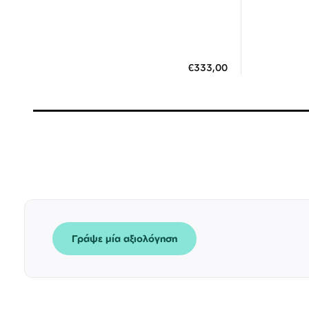
Διαθέσιμο
ΠΡΟΣΘΗΚΗ ΣΤΟ ΚΑΛΑΘΙ
ΠΡΟΣΘ
€333,00
3 άτοκες δόσεις των 111,00 €
3
Γράψε μία αξιολόγηση