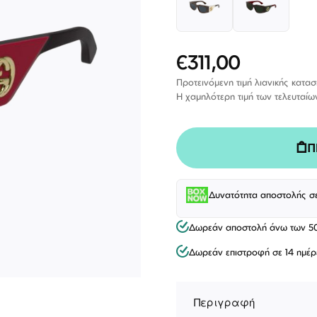
€311,00
Ειδική
Τιμή
Προτεινόμενη τιμή λιανικής κατα
Η χαμηλότερη τιμή των τελευταίω
Π
Δυνατότητα αποστολής σ
Δωρεάν αποστολή άνω των 5
ΕΠΙΚΟΙΝΩΝΊΑ
Δωρεάν επιστροφή σε 14 ημέρ
T: +30 213 045 4922
Παρ
Σάβ
E: hello@lookshop.gr
9:00
10:00 - 16:00
Περιγραφή