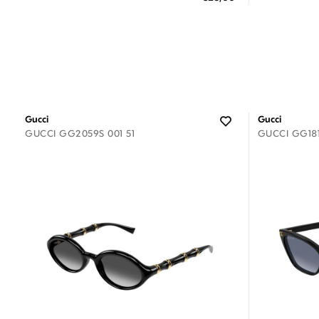
3 άτοκες δόσεις των 8,67 €
3
Gucci
Gucci
GUCCI GG2059S 001 51
GUCCI GG181