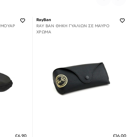
RayBan
ΡΜΟΥΑΡ
RAY BAN ΘΉΚΗ ΓΥΑΛΙΏΝ ΣΕ ΜΑΎΡΟ
ΧΡΏΜΑ
Διαθέσιμο
ΠΡΟΣΘΗΚΗ ΣΤΟ ΚΑΛΑΘΙ
€6,90
€16,00