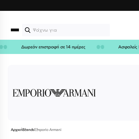
Μετάβαση
στο
περιεχόμενο
Δωρεάν επιστροφή σε 14 ημέρες
Ασφαλε
Αρχική
Brands
Emporio Armani