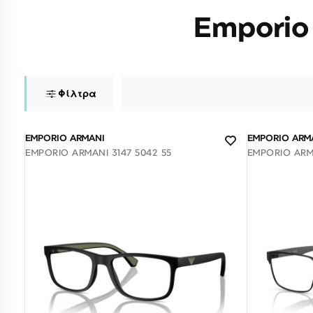
Emporio
Φίλτρα
EMPORIO ARMANI
EMPORIO ARM
EMPORIO ARMANI 3147 5042 55
EMPORIO ARMA
Σύνδεση/Εγγραφή
Αγαπημένα
ΕΠΙΣΚΕΦΘΕΊΤΕ ΜΑΣ
ΩΡΆΡΙΟ
Εντός Στοάς Πεσματζόγλου,
Δευ-Τετ
Τρί-Πέμ-
Πανεπιστημίου 39, 10564, Αθήνα, Ελλάδα
10:00 - 18:00
10:00 - 1