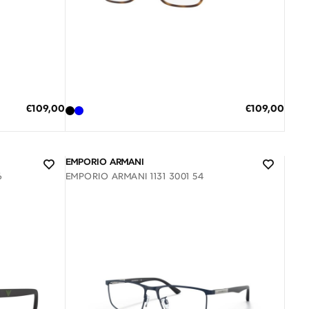
Διαθέσιμο
ΠΡΟΣΘΗΚΗ ΣΤΟ ΚΑΛΑΘΙ
Ειδική
Ειδική
€109,00
€109,00
Τιμή
Τιμή
3 άτοκες δόσεις των 36,33 €
EMPORIO ARMANI
6
EMPORIO ARMANI 1131 3001 54