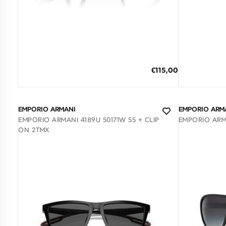
Διαθέσιμο
ΠΡΟΣΘΗΚΗ ΣΤΟ ΚΑΛΑΘΙ
ΠΡΟΣΘΗΚ
Ειδική
€115,00
Τιμή
3 άτοκες δόσεις των 38,33 €
3 άτο
EMPORIO ARMANI
EMPORIO ARM
EMPORIO ARMANI 4189U 50171W 55 + CLIP
EMPORIO ARM
ON 2ΤΜΧ