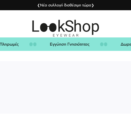
Νέα συλλογή διαθέσιμη τώρα
❮
❯
ίς Πληρωμές
Εγγύηση Γνησιότητας
Δω