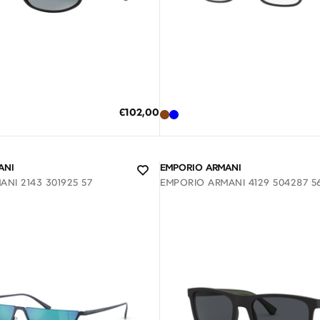
Διαθέσιμο
Διαθέσιμο
Η ΣΤΟ ΚΑΛΑΘΙ
ΠΡΟΣΘΗΚΗ ΣΤΟ ΚΑΛΑΘΙ
Ειδική
€102,00
Τιμή
κες δόσεις των 34,00 €
3 άτοκες δόσεις των 36,33 €
ANI
EMPORIO ARMANI
NI 2143 301925 57
EMPORIO ARMANI 4129 504287 5