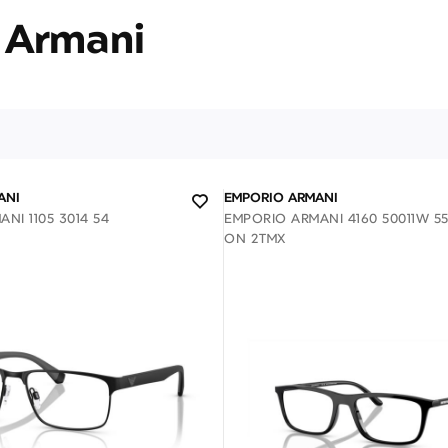
 Armani
ANI
EMPORIO ARMANI
NI 1105 3014 54
EMPORIO ARMANI 4160 50011W 55
ON 2ΤΜΧ
ΕΠΙΚΟΙΝΩΝΊΑ
T: +30 213 045 4922
Παρ
Σάβ
E: hello@lookshop.gr
9:00
10:00 - 16:00