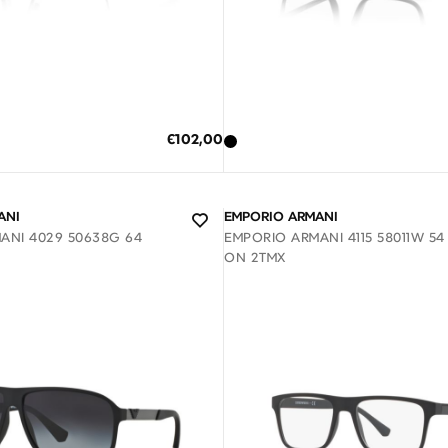
Διαθέσιμο
Διαθέσιμο
Η ΣΤΟ ΚΑΛΑΘΙ
ΠΡΟΣΘΗΚΗ ΣΤΟ ΚΑΛΑΘΙ
Ειδική
€102,00
Τιμή
κες δόσεις των 34,00 €
3 άτοκες δόσεις των 43,00 €
ANI
EMPORIO ARMANI
ANI 4029 50638G 64
EMPORIO ARMANI 4115 58011W 54 
ON 2ΤΜΧ