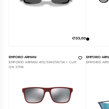
Διαθέσιμο
ΠΡΟΣΘΗΚΗ ΣΤΟ ΚΑΛΑΘΙ
ΠΡΟΣΘΗΚ
Ειδική
€133,00
Τιμή
3 άτοκες δόσεις των 44,33 €
3 άτο
EMPORIO ARMANI
EMPORIO ARM
EMPORIO ARMANI 4115/50421W/54 + CLIP
EMPORIO ARMA
ON 2ΤΜΧ