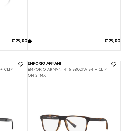
Διαθέσιμο
ΠΡΟΣΘΗΚΗ ΣΤΟ ΚΑΛΑΘΙ
Ειδική
Ειδική
€129,00
€129,00
Τιμή
Τιμή
3 άτοκες δόσεις των 43,00 €
EMPORIO ARMANI
+ CLIP
EMPORIO ARMANI 4115 58021W 54 + CLIP
ON 2ΤΜΧ