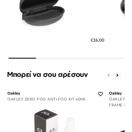
Διαθέσιμο
ΠΡΟΣΘΗΚΗ ΣΤΟ ΚΑΛΑΘΙ
ΠΡΟΣ
€26,00
3 άτοκες δόσεις των 8,67 €
3 ά
Μπορεί να σου αρέσουν
Oakley
Oakley
OAKLEY ZERO FOG ANTI-FOG KIT 60ML
OAKLEY ST
FRAME XL 