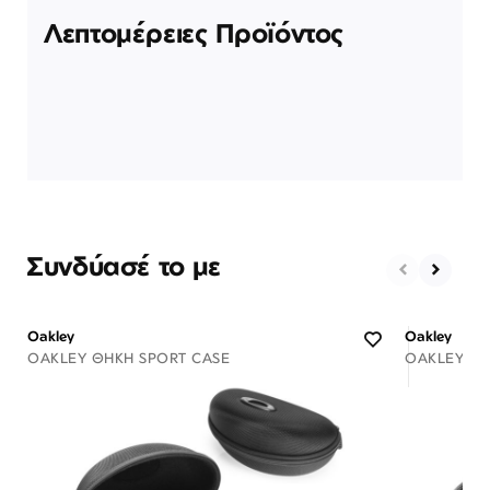
Λεπτομέρειες Προϊόντος
Συνδύασέ το με
Oakley
Oakley
OAKLEY ΘΉΚΗ SPORT CASE
OAKLEY ΘΉ