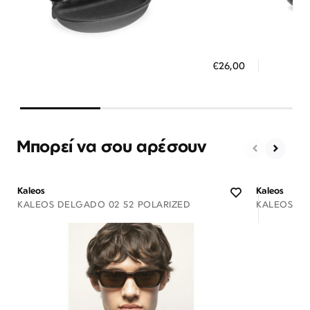
Διαθέσιμο
ΠΡΟΣΘΗΚΗ ΣΤΟ ΚΑΛΑΘΙ
ΠΡΟΣ
€26,00
3 άτοκες δόσεις των 8,67 €
3 ά
Μπορεί να σου αρέσουν
Kaleos
Kaleos
KALEOS DELGADO 02 52 POLARIZED
KALEOS ZE