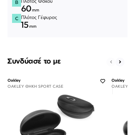
Πλάτος Φακού
B
60
mm
Πλάτος Γέφυρας
C
15
mm
Συνδύασέ το με
Oakley
Oakley
OAKLEY ΘΉΚΗ SPORT CASE
OAKLEY ΘΉ