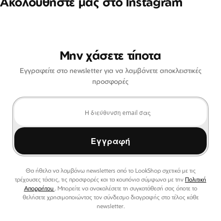
Ακολουθήστε μας στο Instagram
Μην χάσετε τίποτα
Εγγραφείτε στο newsletter για να λαμβάνετε αποκλειστικές
προσφορές
Εγγραφή
Θα ήθελα να λαμβάνω newsletters από το LookShop σχετικά με τις
τρέχουσες τάσεις, τις προσφορές και τα κουπόνια σύμφωνα με την
Πολιτική
Απορρήτου
. Μπορείτε να ανακαλέσετε τη συγκατάθεσή σας όποτε το
θελήσετε χρησιμοποιώντας τον σύνδεσμο διαγραφής στο τέλος κάθε
newsletter.