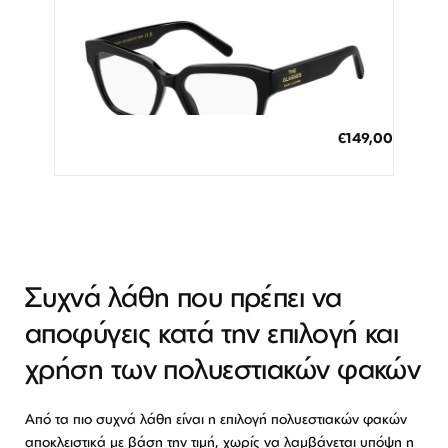
Διαθέσιμο
ΠΡΟΣΘΗΚΗ ΣΤΟ ΚΑΛΑΘΙ
Ε
€149,00
3 άτοκες δόσεις των 49,67 €
ι
δ
ι
κ
ή
Τ
ι
Συχνά λάθη που πρέπει να
μ
αποφύγεις κατά την επιλογή και
ή
χρήση των πολυεστιακών φακών
Από τα πιο συχνά λάθη είναι η επιλογή πολυεστιακών φακών
αποκλειστικά με βάση την τιμή, χωρίς να λαμβάνεται υπόψη η