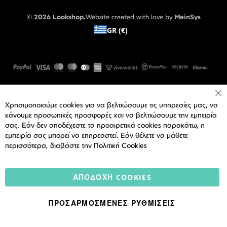
© 2026 Lookshop.
Website created with love by
MainSys
GR (€)
Cl
Χρησιμοποιούμε cookies για να βελτιώσουμε τις υπηρεσίες μας, να
Co
Ba
κάνουμε προσωπικές προσφορές και να βελτιώσουμε την εμπειρία
σας. Εάν δεν αποδέχεστε τα προαιρετικά cookies παρακάτω, η
εμπειρία σας μπορεί να επηρεαστεί. Εάν θέλετε να μάθετε
περισσότερα, διαβάστε την
Πολιτική Cookies
ΑΠΟΔΟΧΉ COOKIES
ΠΡΟΣΑΡΜΟΣΜΈΝΕΣ ΡΥΘΜΊΣΕΙΣ