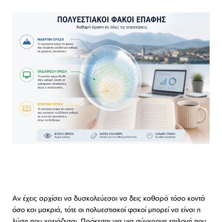
Λογαριασμός
Επιστροφές
Επικοινωνία
ΕΠΙΣΚΕΦΘΕΊΤΕ ΜΑΣ
Εντός Στοάς Πεσματζόγλου,
Πανεπιστημίου 39, 10564, Αθήνα, Ελλάδα
ΩΡΆΡΙΟ
Δευ-Τετ
Τρί-Πέμ-Παρ
Σάβ
10:00 - 18:00
10:00 - 19:00
10:00 - 16:00
ΕΠΙΚΟΙΝΩΝΊΑ
T: +30 213 045 4922
E: hello@lookshop.gr
ΑΚΟΛΟΥΘΉΣΤΕ ΜΑΣ
Αν έχεις αρχίσει να δυσκολεύεσαι να δεις καθαρά τόσο κοντά
όσο και μακριά, τότε οι πολυεστιακοί φακοί μπορεί να είναι η
λύση που χρειάζεσαι. Πρόκειται για μια σύγχρονη επιλογή που