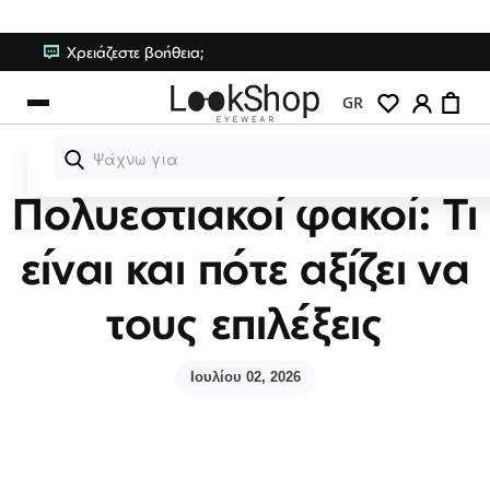
Κλείσιμο
Χρειάζεστε βοήθεια;
Μετάβαση
Γυαλιά Ηλίου
στο
Το 
GR
περιεχόμενο
Γυαλιά Οράσεως
Φακοί επαφής
Πολυεστιακοί φακοί: Τι
Υγρά φακών επαφής
είναι και πότε αξίζει να
Αξεσουάρ
τους επιλέξεις
Brands
Ιουλίου 02, 2026
Σύνδεση/Εγγραφή
Αγαπημένα
ΒΟΉΘΕΙΑ