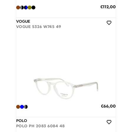
Ε
€112,00
3 άτοκες δόσεις των 37,33 €
ι
δ
VOGUE
ι
VOGUE 5326 W745 49
κ
ή
Τ
ι
μ
ή
Διαθέσιμο
ΠΡΟΣΘΗΚΗ ΣΤΟ ΚΑΛΑΘΙ
Ε
€66,00
3 άτοκες δόσεις των 22,00 €
ι
δ
POLO
ι
POLO PH 2083 6084 48
κ