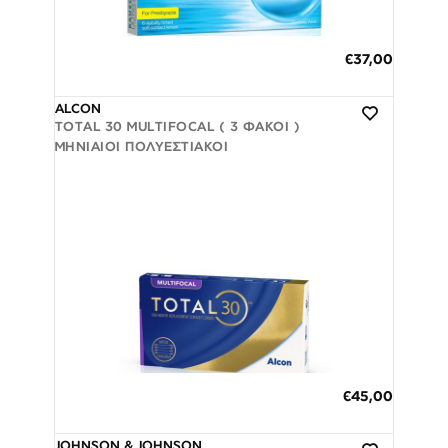
Προβολή
€37,00
3 άτοκες δόσεις των 12,33 €
ALCON
TOTAL 30 MULTIFOCAL ( 3 ΦΑΚΟΊ )
ΜΗΝΙΑΊΟΙ ΠΟΛΥΕΣΤΙΑΚΟΊ
έως 30 Ημέρες
Προβολή
€45,00
3 άτοκες δόσεις των 15,00 €
JOHNSON & JOHNSON