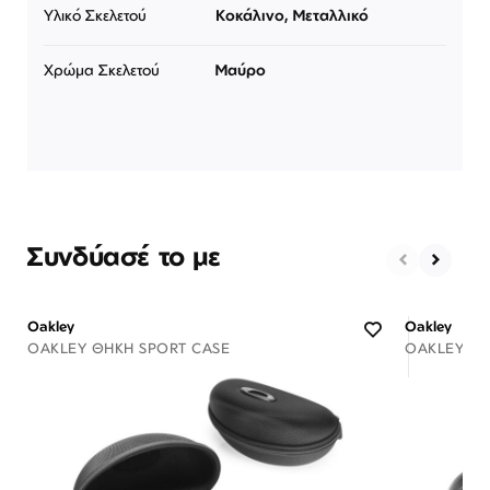
Υλικό Σκελετού
Κοκάλινο, Μεταλλικό
Χρώμα Σκελετού
Μαύρο
Συνδύασέ το με
Oakley
Oakley
OAKLEY ΘΉΚΗ SPORT CASE
OAKLEY ΘΉ