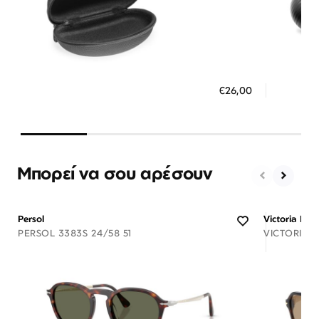
Διαθέσιμο
ΠΡΟΣΘΗΚΗ ΣΤΟ ΚΑΛΑΘΙ
ΠΡΟΣ
€26,00
3 άτοκες δόσεις των 8,67 €
3 ά
Μπορεί να σου αρέσουν
Persol
Victoria Be
PERSOL 3383S 24/58 51
VICTORIA 