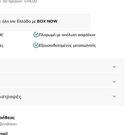
ν 30 ημερών: €114,00
ε όλη την Ελλάδα με
BOX NOW
0€
Πληρωμή με απόλυτη ασφάλεια
ες
Εξουσιοδοτημένος μεταπωλητής
Λογαριασμός
Επιστροφές
Επικοινωνία
πιστροφές
ΑΚΟΛΟΥΘΉΣΤΕ ΜΑΣ
οήθεια;
 βοηθήσει:
mail