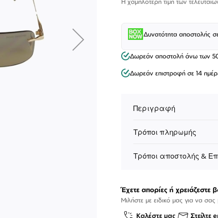
Η χαμηλότερη τιμή των τελευταίω
Δυνατότητα αποστολής σ
Δωρεάν αποστολή άνω των 5
Δωρεάν επιστροφή σε 14 ημέρ
Περιγραφή
Τρόποι πληρωμής
Τρόποι αποστολής & Ε
ΕΠΙΚΟΙΝΩΝΊΑ
T: +30 213 045 4922
Παρ
Σάβ
Έχετε απορίες ή χρειάζεστε β
E: hello@lookshop.gr
9:00
10:00 - 16:00
Μιλήστε με ειδικό μας για να σας
Καλέστε μας
Στείλτε e