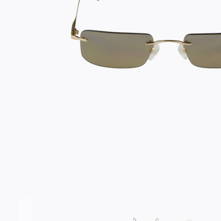
Σύνδεση/Εγγραφή
Αγαπημένα
ΕΠΙΣΚΕΦΘΕΊΤΕ ΜΑΣ
ΩΡΆΡΙΟ
Εντός Στοάς Πεσματζόγλου,
Δευ-Τετ
Τρί-Πέμ-
Πανεπιστημίου 39, 10564, Αθήνα, Ελλάδα
10:00 - 18:00
10:00 - 1