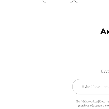
Α
Εγγρ
Θα ήθελα να λαμβάνω newsl
κουπόνια σύμφωνα με τ