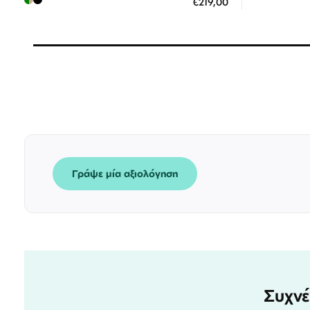
€219,00
3
3 άτοκες δόσεις των 73,00 €
Γράψε μία αξιολόγηση
Συχνέ