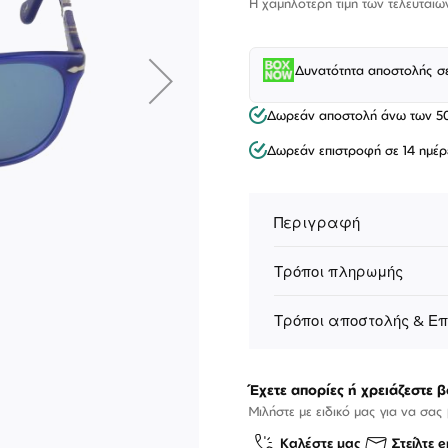
Η χαμηλότερη τιμή των τελευταίω
Δυνατότητα αποστολής σ
Δωρεάν αποστολή άνω των 5
Δωρεάν επιστροφή σε 14 ημέρ
Περιγραφή
Τρόποι πληρωμής
Τρόποι αποστολής & Ε
ΕΠΙΚΟΙΝΩΝΊΑ
T: +30 213 045 4922
Παρ
Σάβ
Έχετε απορίες ή χρειάζεστε β
E: hello@lookshop.gr
9:00
10:00 - 16:00
Μιλήστε με ειδικό μας για να σας
Καλέστε μας
Στείλτε e