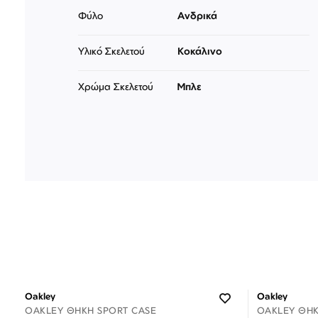
Φύλο
Ανδρικά
Υλικό Σκελετού
Κοκάλινο
Χρώμα Σκελετού
Μπλε
Oakley
Oakley
OAKLEY ΘΉΚΗ SPORT CASE
OAKLEY ΘΉΚ