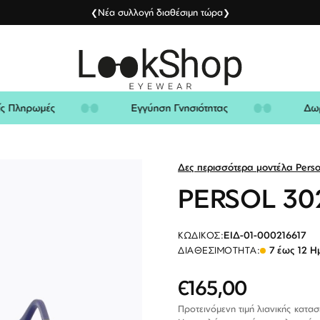
Νέα συλλογή διαθέσιμη τώρα
❮
❯
λείς Πληρωμές
Εγγύηση Γνησιότητας
Δες περισσότερα μοντέλα Perso
PERSOL 30
ΕΙΔ-01-000216617
ΚΩΔΙΚΌΣ:
7 έως 12 Η
ΔΙΑΘΕΣΙΜΌΤΗΤΑ:
€165,00
Ειδική
Τιμή
Προτεινόμενη τιμή λιανικής κατα