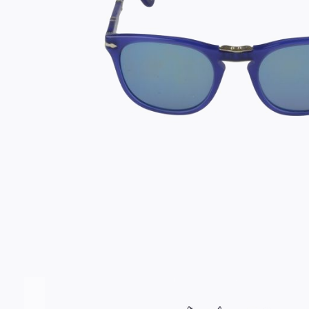
Σύνδεση/Εγγραφή
Αγαπημένα
ΕΠΙΣΚΕΦΘΕΊΤΕ ΜΑΣ
ΩΡΆΡΙΟ
Εντός Στοάς Πεσματζόγλου,
Δευ-Τετ
Τρί-Πέμ-
Πανεπιστημίου 39, 10564, Αθήνα, Ελλάδα
10:00 - 18:00
10:00 - 1