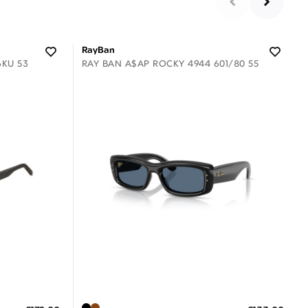
RayBan
6KU 53
RAY BAN A$AP ROCKY 4944 601/80 55
7 έως 12 Ημέρες
ΠΡΟΣΘΗΚΗ ΣΤΟ ΚΑΛΑΘΙ