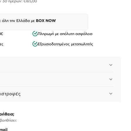
ν 30 ημερών: €165,00
ε όλη την Ελλάδα με
BOX NOW
0€
Πληρωμή με απόλυτη ασφάλεια
ες
Εξουσιοδοτημένος μεταπωλητής
Λογαριασμός
Επιστροφές
Επικοινωνία
πιστροφές
ΑΚΟΛΟΥΘΉΣΤΕ ΜΑΣ
οήθεια;
 βοηθήσει:
mail