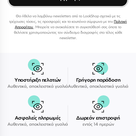
Θα ήθελα να λαμβάνω newsletters από το LookShop σχετικά με τις
τρέχουσες τάσεις, τις προσφορές και τα κουπόνια σύμφωνα με την
Πολιτική
Απορρήτου
. Μπορείτε να ανακαλέσετε τη συγκατάθεσή σας όποτε το
θελήσετε χρησιμοποιώντας τον σύνδεσμο διαγραφής στο τέλος κάθε
newsletter.
Υποστήριξη πελατών
Γρήγορη παράδοση
Αυθεντικά, αποκλειστικά γυαλιά
Αυθεντικά, αποκλειστικά γυαλιά
Ασφαλείς πληρωμές
Δωρεάν επιστροφή
Αυθεντικά, αποκλειστικά γυαλιά
εντός 14 ημερών