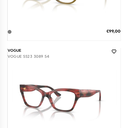
Διαθέσιμο
ΠΡΟΣΘΗΚΗ ΣΤΟ ΚΑΛΑΘΙ
Ειδική
€99,00
Τιμή
3 άτοκες δόσεις των 33,00 €
VOGUE
VOGUE 5523 3089 54
Διαθέσιμο