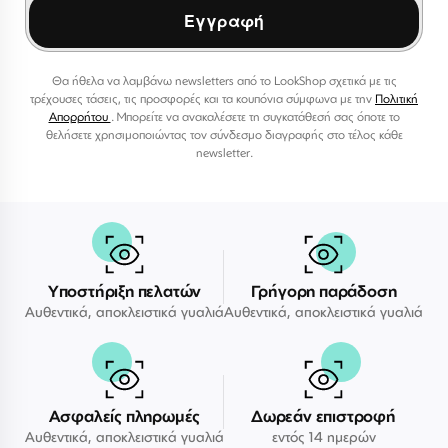
Εγγραφή
Θα ήθελα να λαμβάνω newsletters από το LookShop σχετικά με τις
τρέχουσες τάσεις, τις προσφορές και τα κουπόνια σύμφωνα με την
Πολιτική
Απορρήτου
. Μπορείτε να ανακαλέσετε τη συγκατάθεσή σας όποτε το
θελήσετε χρησιμοποιώντας τον σύνδεσμο διαγραφής στο τέλος κάθε
newsletter.
Υποστήριξη πελατών
Γρήγορη παράδοση
Αυθεντικά, αποκλειστικά γυαλιά
Αυθεντικά, αποκλειστικά γυαλιά
Ασφαλείς πληρωμές
Δωρεάν επιστροφή
Αυθεντικά, αποκλειστικά γυαλιά
εντός 14 ημερών