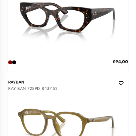
Διαθέσιμο
ΠΡΟΣΘΗΚΗ ΣΤΟ ΚΑΛΑΘΙ
Ειδική
€94,00
Τιμή
3 άτοκες δόσεις των 31,33 €
RAYBAN
RAY BAN 7259D 8437 52