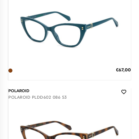
Διαθέσιμο
ΠΡΟΣΘΗΚΗ ΣΤΟ ΚΑΛΑΘΙ
Ειδική
€67,00
Τιμή
3 άτοκες δόσεις των 22,33 €
POLAROID
POLAROID PLDD602 086 53