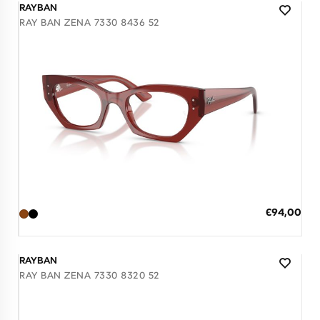
RAYBAN
RAY BAN ZENA 7330 8436 52
Διαθέσιμο
ΠΡΟΣΘΗΚΗ ΣΤΟ ΚΑΛΑΘΙ
Ειδική
€94,00
Τιμή
3 άτοκες δόσεις των 31,33 €
RAYBAN
RAY BAN ZENA 7330 8320 52