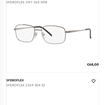
SFEROFLEX 2197 268 5418
Διαθέσιμο
ΠΡΟΣΘΗΚΗ ΣΤΟ ΚΑΛΑΘΙ
Ειδική
€68,00
Τιμή
3 άτοκες δόσεις των 22,67 €
SFEROFLEX
SFEROFLEX 2269 504 52