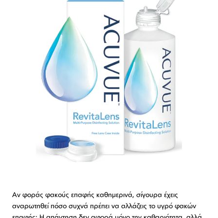
Λογαριασμός
Επιστροφές
Επικοινωνία
ΕΠΙΣΚΕΦΘΕΊΤΕ ΜΑΣ
Εντός Στοάς Πεσματζόγλου,
Πανεπιστημίου 39, 10564, Αθήνα, Ελλάδα
ΩΡΆΡΙΟ
Δευ-Τετ
Τρί-Πέμ-Παρ
Σάβ
10:00 - 18:00
10:00 - 19:00
10:00 - 16:00
ΕΠΙΚΟΙΝΩΝΊΑ
T: +30 213 045 4922
E: hello@lookshop.gr
ΑΚΟΛΟΥΘΉΣΤΕ ΜΑΣ
Αν φοράς φακούς επαφής καθημερινά, σίγουρα έχεις
αναρωτηθεί πόσο συχνά πρέπει να αλλάζεις το υγρό φακών
επαφής; Η απάντηση δεν αφορά μόνο την καθαριότητα, αλλά