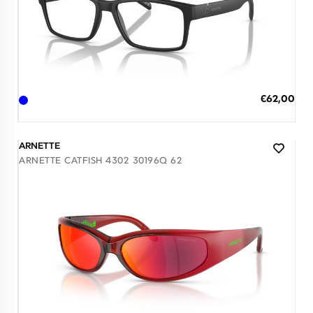
Διαθέσιμο
ΠΡΟΣΘΗΚΗ ΣΤΟ ΚΑΛΑΘΙ
Ειδική
€62,00
Τιμή
3 άτοκες δόσεις των 20,67 €
ARNETTE
ARNETTE CATFISH 4302 30196Q 62