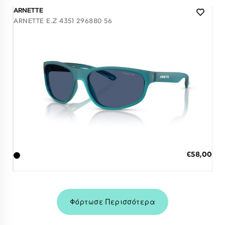
ARNETTE
ARNETTE E.Z 4351 296880 56
Διαθέσιμο
ΠΡΟΣΘΗΚΗ ΣΤΟ ΚΑΛΑΘΙ
Ειδική
€58,00
Τιμή
3 άτοκες δόσεις των 19,33 €
Φόρτωσε Περισσότερα