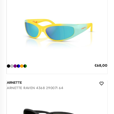
Διαθέσιμο
ΠΡΟΣΘΗΚΗ ΣΤΟ ΚΑΛΑΘΙ
Ειδική
€68,00
Τιμή
3 άτοκες δόσεις των 22,67 €
ARNETTE
ARNETTE RAVEN 4368 290071 64