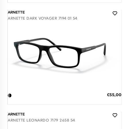
ARNETTE
ARNETTE DARK VOYAGER 7194 01 54
Διαθέσιμο
ΠΡΟΣΘΗΚΗ ΣΤΟ ΚΑΛΑΘΙ
Ειδική
€55,00
Τιμή
3 άτοκες δόσεις των 18,33 €
ARNETTE
ARNETTE LEONARDO 7179 2658 54