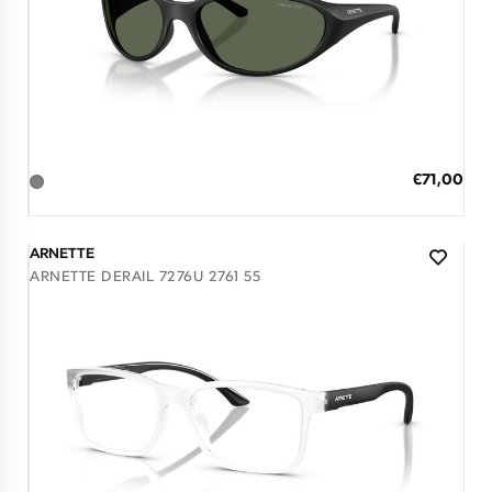
Διαθέσιμο
ΠΡΟΣΘΗΚΗ ΣΤΟ ΚΑΛΑΘΙ
Ειδική
€71,00
Τιμή
3 άτοκες δόσεις των 23,67 €
ARNETTE
ARNETTE DERAIL 7276U 2761 55