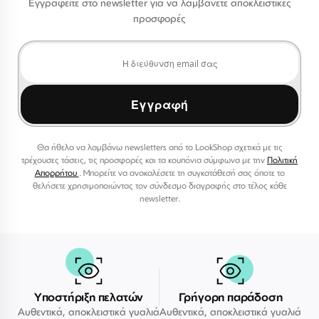
Εγγραφείτε στο newsletter για να λαμβάνετε αποκλειστικές
προσφορές
Εγγραφή
Θα ήθελα να λαμβάνω newsletters από το LookShop σχετικά με τις
τρέχουσες τάσεις, τις προσφορές και τα κουπόνια σύμφωνα με την
Πολιτική
Απορρήτου
. Μπορείτε να ανακαλέσετε τη συγκατάθεσή σας όποτε το
θελήσετε χρησιμοποιώντας τον σύνδεσμο διαγραφής στο τέλος κάθε
newsletter.
Υποστήριξη πελατών
Γρήγορη παράδοση
Αυθεντικά, αποκλειστικά γυαλιά
Αυθεντικά, αποκλειστικά γυαλιά