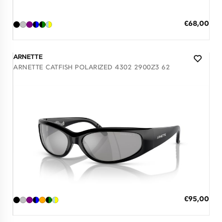
Διαθέσιμο
ΠΡΟΣΘΗΚΗ ΣΤΟ ΚΑΛΑΘΙ
Ειδική
€68,00
Τιμή
3 άτοκες δόσεις των 22,67 €
ARNETTE
ARNETTE CATFISH POLARIZED 4302 2900Z3 62
Διαθέσιμο
ΠΡΟΣΘΗΚΗ ΣΤΟ ΚΑΛΑΘΙ
Ειδική
€95,00
Τιμή
3 άτοκες δόσεις των 31,67 €