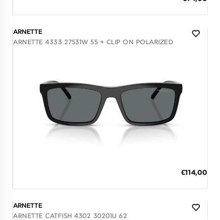
Τιμή
3 άτοκες δόσεις των 31,33 €
ARNETTE
ARNETTE 4333 27531W 55 + CLIP ON POLARIZED
Διαθέσιμο
ΠΡΟΣΘΗΚΗ ΣΤΟ ΚΑΛΑΘΙ
Ειδική
€114,00
Τιμή
3 άτοκες δόσεις των 38,00 €
ARNETTE
ARNETTE CATFISH 4302 30201U 62